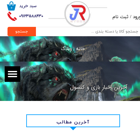
سبد خرید
۰
حساب کاربری من
09123588430
رود
/
ثبت نام
تغییر گذر واژه
جستجو
سفارشات
خانه |
وبلاگ
خروج از حساب کاربری
آخرین اخبار بازی و کنسول
آخرین مطالب