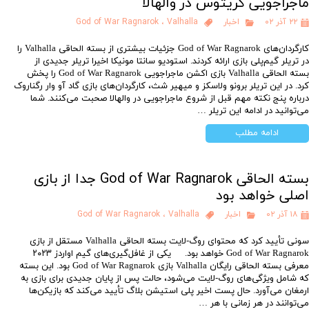
ماجراجویی کریتوس در والهالا
۲۲ آذر ۰۲
اخبار
Valhalla
،
God of War Ragnarok
کارگردان‌های God of War Ragnarok جزئیات بیشتری از بسته الحاقی Valhalla را
در تریلر گیم‌پلی بازی ارائه کردند. استودیو سانتا مونیکا اخیرا تریلر جدیدی از
بسته الحاقی Valhalla بازی اکشن ماجراجویی God of War Ragnarok را پخش
کرد. در این تریلر برونو ولاسکز و میهیر شث، کارگردان‌های بازی گاد آو وار رگناروک
درباره پنج نکته مهم قبل از شروع ماجراجویی در والهالا صحبت می‌کنند. شما
می‌توانید در ادامه این تریلر …
ادامه مطلب
بسته الحاقی God of War Ragnarok جدا از بازی
اصلی خواهد بود
۱۸ آذر ۰۲
اخبار
Valhalla
،
God of War Ragnarok
سونی تأیید کرد که محتوای روگ-لایت بسته الحاقی Valhalla مستقل از بازی
God of War Ragnarok خواهد بود. یکی از غافل‌گیری‌های گیم اواردز ۲۰۲۳
معرفی بسته الحاقی رایگان Valhalla بازی God of War Ragnarok بود. این بسته
که شامل ویژگی‌های روگ-لایت می‌شود، حالت پس از پایان جدیدی برای بازی به
ارمغان می‌آورد. حال پست اخیر پلی استیشن بلاگ تأیید می‌کند که بازیکن‌ها
می‌توانند در هر زمانی با هر …