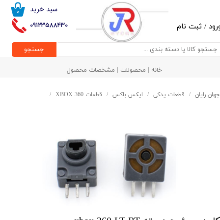
سبد خرید
۰
حساب کاربری من
09123588430
رود
/
ثبت نام
تغییر گذر واژه
جستجو
سفارشات
خانه | محصولات | مشخصات محصول
خروج از حساب کاربری
جهان رایان
قطعات یدکی
ایکس باکس
قطعات XBOX 360
کلید سوئیچ دسته ox 360 LT RT