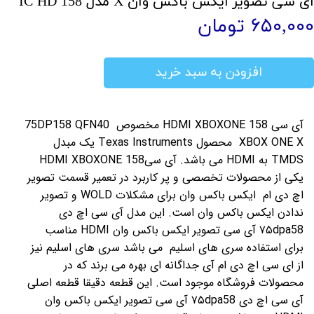
آی سی تصویر ایکس باکس وان X مدل IC HD 158
۶۵۰,۰۰۰ تومان
افزودن به سبد خرید
آی سی 158 HDMI XBOXONE مخصوص 75DP158 QFN40
XBOX ONE X محصول Texas Instruments یک مبدل
TMDS به HDMI می باشد. آی سی158 HDMI XBOXONE
یکی از محصولات تخصصی و پر کاربرد در تعمیر قسمت تصویر
اچ دی ام ایکس باکس وان برای مشکلات WOLD و تصویر
ندادن ایکس باکس وان است. این مدل آی سی اچ دی
۷۵dpa58 آی سی تصویر ایکس باکس وان HDMI مناسب
برای استفاده سری های اسلیم می باشد سری های اسلیم نیز
از ای سی اچ دی ام آی جداگانه ای بهره می برند که در
محصولات فروشگاه موجود است. این قطعه دقیقا قطعه اصلی
آی سی اچ دی ۷۵dpa58 آی سی تصویر ایکس باکس وان