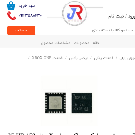
سبد خرید
۰
حساب کاربری من
09123588430
رود
/
ثبت نام
تغییر گذر واژه
جستجو
سفارشات
خانه | محصولات | مشخصات محصول
خروج از حساب کاربری
جهان رایان
قطعات یدکی
ایکس باکس
قطعات XBOX ONE
آی سی تصویر ایکس باکس 