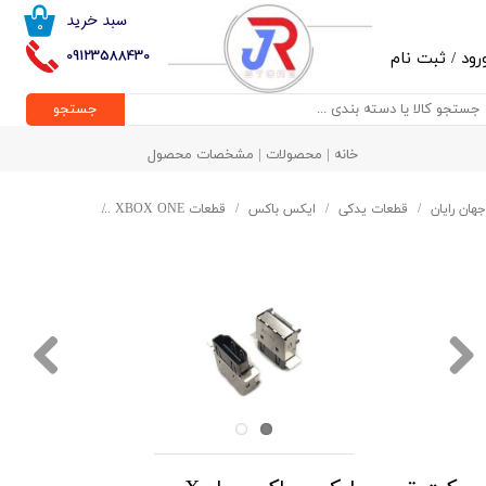
سبد خرید
۰
حساب کاربری من
09123588430
رود
/
ثبت نام
تغییر گذر واژه
جستجو
سفارشات
خانه | محصولات | مشخصات محصول
خروج از حساب کاربری
جهان رایان
قطعات یدکی
ایکس باکس
قطعات XBOX ONE
سوکت تصویر ایک