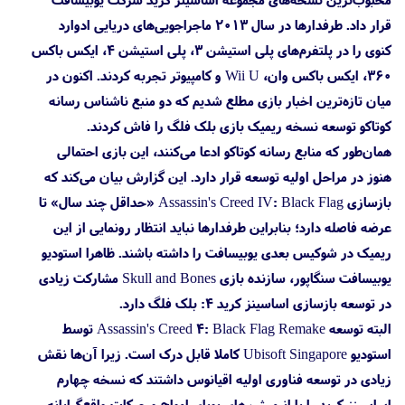
قرار داد. طرفدارها در سال ۲۰۱۳ ماجراجویی‌های دریایی ادوارد
کنوی را در پلتفرم‌های پلی استیشن 3، پلی استیشن 4، ایکس باکس
360، ایکس باکس وان، Wii U و کامپیوتر تجربه کردند. اکنون در
میان تازه‌ترین اخبار بازی مطلع شدیم که دو منبع ناشناس رسانه
کوتاکو توسعه نسخه ریمیک بازی بلک فلگ را فاش کردند.
همان‌طور که منابع رسانه کوتاکو ادعا می‌کنند، این بازی احتمالی
هنوز در مراحل اولیه توسعه قرار دارد. این گزارش بیان می‌کند که
بازسازی Assassin's Creed IV: Black Flag «حداقل چند سال» تا
عرضه فاصله دارد؛ بنابراین طرفدارها نباید انتظار رونمایی از این
ریمیک در شوکیس بعدی یوبیسافت را داشته باشند. ظاهرا استودیو
یوبیسافت سنگاپور، سازنده بازی Skull and Bones مشارکت زیادی
در توسعه بازسازی اساسینز کرید ۴: بلک فلگ دارد.
البته توسعه Assassin's Creed 4: Black Flag Remake توسط
استودیو Ubisoft Singapore کاملا قابل درک است. زیرا آن‌ها نقش
زیادی در توسعه فناوری اولیه اقیانوس داشتند که نسخه چهارم
اساسینز کرید را با انیمیشن‌های پویای امواج و حرکات واقع‌گرایانه