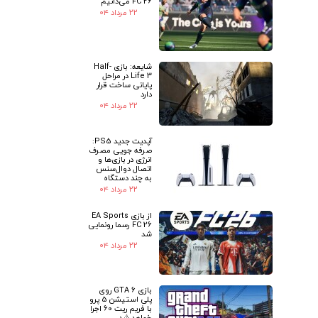
FC 26 می‌دانیم
۲۲ مرداد ۰۴
شایعه: بازی Half-
Life 3 در مراحل
پایانی ساخت قرار
دارد
۲۲ مرداد ۰۴
آپدیت جدید PS5:
صرفه جویی مصرف
انرژی در بازی‌ها و
اتصال دوال‌سنس
به چند دستگاه
۲۲ مرداد ۰۴
از بازی EA Sports
FC 26 رسما رونمایی
شد
۲۲ مرداد ۰۴
بازی GTA 6 روی
پلی استیشن 5 پرو
با فریم ریت 60 اجرا
خواهد شد