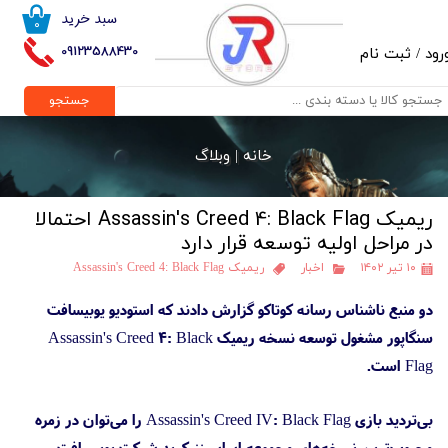
سبد خرید
۰
حساب کاربری من
09123588430
رود
/
ثبت نام
تغییر گذر واژه
جستجو
سفارشات
خانه |
وبلاگ
خروج از حساب کاربری
ریمیک Assassin's Creed 4: Black Flag احتمالا
در مراحل اولیه توسعه قرار دارد
۱۰ تیر ۱۴۰۲
اخبار
ریمیک Assassin's Creed 4: Black Flag
دو منبع ناشناس رسانه کوتاکو گزارش دادند که استودیو یوبیسافت
سنگاپور مشغول توسعه نسخه ریمیک Assassin's Creed 4: Black
Flag است.
بی‌تردید بازی Assassin's Creed IV: Black Flag را می‌توان در زمره
محبوب‌ترین نسخه‌های مجموعه اساسینز کرید شرکت یوبیسافت