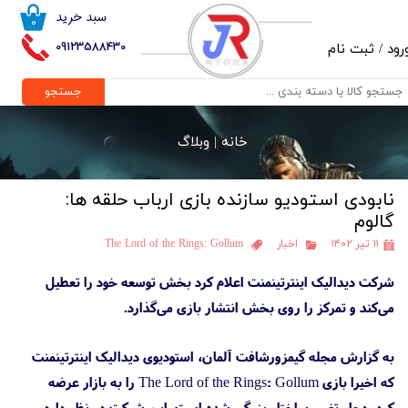
سبد خرید
۰
حساب کاربری من
09123588430
رود
/
ثبت نام
تغییر گذر واژه
جستجو
سفارشات
خانه |
وبلاگ
خروج از حساب کاربری
نابودی استودیو سازنده بازی ارباب حلقه ها:
گالوم
۱۱ تیر ۱۴۰۲
اخبار
The Lord of the Rings: Gollum
شرکت دیدالیک اینترتینمنت اعلام کرد بخش توسعه خود را تعطیل
می‌کند و تمرکز را روی بخش انتشار بازی می‌گذارد.
به گزارش مجله گیمزورشافت آلمان، استودیوی دیدالیک اینترتینمنت
که اخیرا بازی The Lord of the Rings: Gollum را به بازار عرضه
کرد، دچار تغییر ساختار بزرگی شده است. این شرکت در نظر دارد