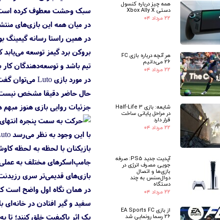
همه چیز درباره کنسول
سبک وحشت معطوف کرده است
دستی Xbox Ally X
۲۲ مرداد ۰۴
در میان همه این بازی‌های منتش
هر آنچه درباره بازی FC
26 می‌دانیم
تیم باشد و توسعه‌دهندگان کار ب
۲۲ مرداد ۰۴
در مورد بازی o
حال حاضر دقیقا مشخص نیست، ام
جزئیات روایی بازی هنوز مبهم ه
شایعه: بازی Half-Life 3
در مراحل پایانی ساخت
قرار دارد
۲۲ مرداد ۰۴
بازیکنان با لحظه به لحظه کاو
آپدیت جدید PS5: صرفه
جامپ‌اسکرهای مختلف به عملی ترس
جویی مصرف انرژی در
بازی‌ها و اتصال
بازی‌های قدیمی‌تر سری رزیدنت ا
دوال‌سنس به چند
دستگاه
۲۲ مرداد ۰۴
از بازی EA Sports FC
یک اثر باکیفیت خلق کنند؛ تا ب
26 رسما رونمایی شد