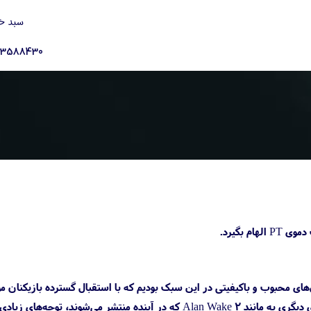
سبد خ
23588430
ای محبوب و باکیفیتی در این سبک بودیم که با استقبال گسترده بازیکنان م
شدند. شاید بتوان گفت عرضه بازسازی Dead Space که باعث احیای این مجموعه شد درکنار توسعه بازی‌های دیگری به مانند Alan Wake 2 که در آینده منتشر می‌شوند، تو