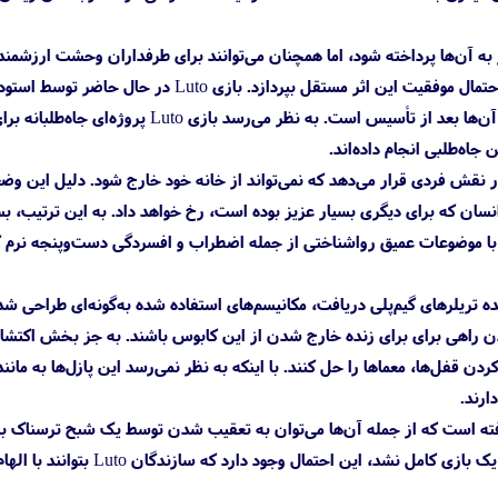
ه آن‌ها پرداخته شود، اما همچنان می‌توانند برای طرفداران وحشت ارزشمند 
در همین راستا رسانه گیمینگ بولت نگاهی کلی و همه‌جانبه به بازی ترسناک Luto داشته است تا به بررسی احتمال موفقیت این اثر مستقل بپردازد. بازی Luto در حال حاضر
بروکن برد گیمز توسعه می‌یابد که یک تیم کوچک و مستقل اسپانیایی به شمار می‌آید و این بازی اولین پروژه آن‌ها بعد از تأسیس است. به نظر می‌رسد باز
جاه‌طلبی انجام داده‌اند.
کنان را در نقش فردی قرار می‌دهد که نمی‌تواند از خانه خود خارج شود. دلیل این و
ان که برای دیگری بسیار عزیز بوده است، رخ خواهد داد. به این ترتیب، بس
ن با موضوعات عمیق رواشناختی از جمله اضطراب و افسردگی دست‌و‌پنجه نرم ک
ی‌توان از مشاهده تریلرهای گیم‌پلی دریافت، مکانیسم‌های استفاده شده به‌گونه‌ای طراحی شده
ردن راهی برای برای زنده خارج شدن از این کابوس باشند. به جز بخش اکتشا
 قفل‌ها، معماها را حل کنند. با اینکه به نظر نمی‌رسد این پازل‌ها به مانند
ارند.
 نگاه اول واضح است که بازی Luto در توسعه خود الهام‌های بسیار زیادی از دموی فوق‌العاده PT گرفته است که از جمله آن‌ها می‌توان به تعقیب شدن توسط یک شبح ت
سفید و گیر افتادن در خانه‌ای با راهروها و اتاق‌های تاریک اشاره کرد. باتوجه‌به اینکه دمو PT نهایتا تبدیل به یک بازی کامل نشد، 