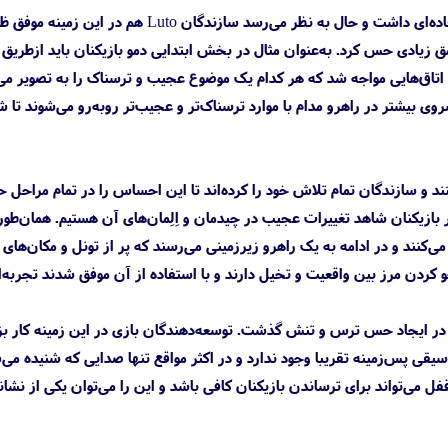
دموی PT در ایجاد یک اتمسفر ترسناک و تاریک که برای هر بازی سبک وحشت ضروری است، عملکرد فوق‌العاده‌ای داشت و حال به نظر می‌رسد سازندگان Luto هم در
 عمق زیادی حس کرد. به‌عنوان مثال در بخش ابتدایی دمو بازیکنان باید ازطریق
با اتاق‌هایی مواجه شد که هر کدام یک موضوع عجیب و ترسناک را به تصویر می
ی بیشتر در راهرو مدام با موارد ترسناک‌تر و عجیب‌تر رو‌به‌رو می‌شوند تا 
را به شکلی مدام احساس می‌کنند و سازندگان تمام تلاش خود را کرده‌اند تا این احساس را در تمام مراحل
ر بازیکنان شاهد تغییرات عجیب در چیدمان و اِلِمان‌های آن هستیم. همان‌طور
 می‌کنند و در ادامه به یک راهرو زیرزمینی می‌رسند که پر از تونل و مکان‌های
اک روان‌شناختی قدرتمند، سازندگان Luto درک خوبی از نحوه محو کردن مرز بین واقعیت و تخیل دارند و با استفاده از آن موفق شدند تجربه
بت کنیم، نمی‌توان از اهمیت صداگذاری در ایجاد حس ترس و تنش گذشت. توسعه‌دهندگان بازی در این زمینه کار
موسیقی پس‌زمینه تقریبا وجود ندارد و در اکثر مواقع تنها صدایی که شنیده می‌
‌تواند برای ترساندن بازیکنان کافی باشد و این را می‌توان یکی از نشان