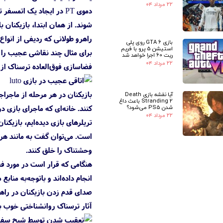
۲۲ مرداد ۰۴
شوند. از همان ابتدا، بازیکنان 
راهرو طولانی که ردیفی از انوا
بازی GTA 6 روی پلی
استیشن 5 پرو با فریم
برای مثال چند نقاشی عجیب را می
ریت 60 اجرا خواهد شد
۲۲ مرداد ۰۴
فضاسازی فوق‌العاده ترسناک از
آیا نقشه بازی Death
Stranding 2 باعث داغ
کنند. خانه‌ای که ماجرای بازی د
شدن PS5 می‌شود؟
۲۲ مرداد ۰۴
تریلرهای بازی دیده‌ایم، بازیکن
وحشتناک را خلق کنند.
انجام داده‌اند و باتوجه‌به منا
صدای قدم زدن بازیکنان در راه
آثار ترسناک روانشناختی خوب به