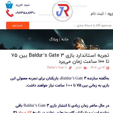
سبد خرید
۰
حساب کاربری من
09123588430
رود
/
ثبت نام
تغییر گذر واژه
جستجو
سفارشات
خانه |
وبلاگ
خروج از حساب کاربری
تجربه استاندارد بازی Baldur’s Gate 3 بین ۷۵
تا ۱۰۰ ساعت زمان می‌برد
۱۴ تیر ۱۴۰۲
اخبار
Baldur’s Gate 3
به‌گفته سازنده Baldur’s Gate 3، بازیکنان برای تجربه معمولی این
بازی به زمانی بین ۷۵ تا ۱۰۰ ساعت نیاز خواهند داشت.
در حال حاضر زمان زیادی تا انتشار بازی Baldur’s Gate 3 باقی
نمانده است و بازیکنان کامپیوترها می‌توانند در تاریخ
۱۲ مرداد
(۳