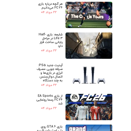
هر آنچه درباره بازی
FC 26 می‌دانیم
۲۲ مرداد ۰۴
★
★
شایعه: بازی Half-
Life 3 در مراحل
پایانی ساخت قرار
دارد
۲۲ مرداد ۰۴
آپدیت جدید PS5:
صرفه جویی مصرف
انرژی در بازی‌ها و
اتصال دوال‌سنس
به چند دستگاه
۲۲ مرداد ۰۴
از بازی EA Sports
FC 26 رسما رونمایی
شد
۲۲ مرداد ۰۴
بازی GTA 6 روی
پلی استیشن 5 پرو