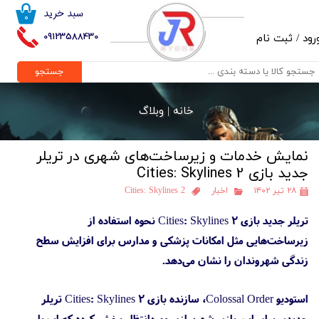
سبد خرید
۰
حساب کاربری من
09123588430
رود
/
ثبت نام
تغییر گذر واژه
جستجو
سفارشات
خانه |
وبلاگ
خروج از حساب کاربری
نمایش خدمات و زیرساخت‌های شهری در تریلر
جدید بازی Cities: Skylines 2
۲۸ تیر ۱۴۰۲
اخبار
Cities: Skylines 2
تریلر جدید بازی Cities: Skylines 2 نحوه استفاده از
زیرساخت‌هایی مثل امکانات پزشکی و مدارس برای افزایش سطح
زندگی شهروندان را نشان می‌دهد.
استودیو Colossal Order، سازنده بازی Cities: Skylines 2 تریلر
جدیدی برای این بازی شهرسازی موردانتظار پخش کرده که این‌بار