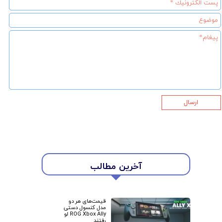
ارسال
آخرین مطالب
★
★
قیمت‌های هر دو
مدل کنسول دستی
ROG Xbox Ally لو
رفتند