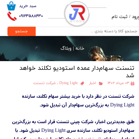
سبد خرید
۰
حساب کاربری من
09123588430
رود
/
ثبت نام
تغییر گذر واژه
جستجو
سفارشات
خانه |
وبلاگ
خروج از حساب کاربری
تنسنت سهام‌دار عمده استودیو تکلند خواهد
شد
۰۳ مرداد ۱۴۰۲
اخبار
Dying Light
،
شرکت تنسنت
شرکت تنسنت در نظر دارد با خرید بیشتر سهام تکلند، سازنده
Dying Light به بزرگ‌ترین سهام‌دار آن تبدیل شود.
طبق جدیدترین اخبار، شرکت چینی تنسنت قرار است به بزرگ‌ترین
سهام‌دار استودیو تکلند، سازنده سری Dying Light تبدیل شود. با
انجام این معامله، تنسنت بیشتر سهام تکلند را خریداری می‌کند اما