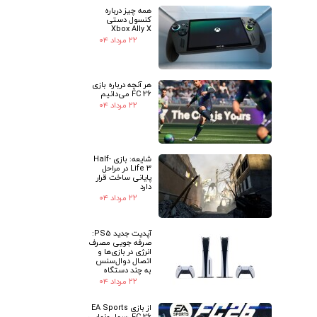
همه چیز درباره
کنسول دستی
Xbox Ally X
۲۲ مرداد ۰۴
هر آنچه درباره بازی
FC 26 می‌دانیم
۲۲ مرداد ۰۴
شایعه: بازی Half-
Life 3 در مراحل
پایانی ساخت قرار
دارد
۲۲ مرداد ۰۴
آپدیت جدید PS5:
صرفه جویی مصرف
انرژی در بازی‌ها و
اتصال دوال‌سنس
به چند دستگاه
۲۲ مرداد ۰۴
از بازی EA Sports
FC 26 رسما رونمایی