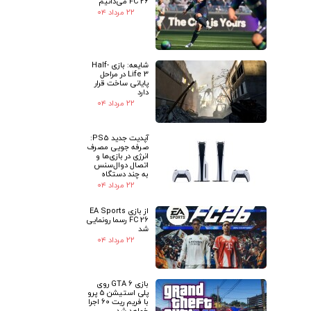
FC 26 می‌دانیم
۲۲ مرداد ۰۴
شایعه: بازی Half-
Life 3 در مراحل
پایانی ساخت قرار
دارد
۲۲ مرداد ۰۴
آپدیت جدید PS5:
صرفه جویی مصرف
انرژی در بازی‌ها و
اتصال دوال‌سنس
به چند دستگاه
۲۲ مرداد ۰۴
از بازی EA Sports
FC 26 رسما رونمایی
شد
۲۲ مرداد ۰۴
بازی GTA 6 روی
پلی استیشن 5 پرو
با فریم ریت 60 اجرا
خواهد شد