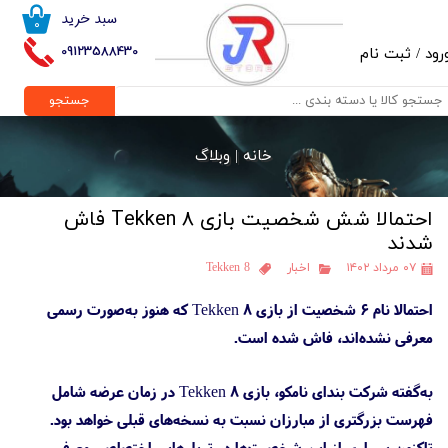
سبد خرید
۰
حساب کاربری من
09123588430
رود
/
ثبت نام
تغییر گذر واژه
جستجو
سفارشات
خانه |
وبلاگ
خروج از حساب کاربری
احتمالا شش شخصیت بازی Tekken 8 فاش
شدند
۰۷ مرداد ۱۴۰۲
اخبار
Tekken 8
احتمالا نام ۶ شخصیت از بازی Tekken 8 که هنوز به‌صورت رسمی
معرفی نشده‌اند، فاش شده است.
به‌گفته شرکت بندای نامکو، بازی Tekken 8 در زمان عرضه شامل
فهرست بزرگتری از مبارزان نسبت به نسخه‌های قبلی خواهد بود.
تاکنون بسیاری از این شخصیت‌ها در تریلرهایی اختصاصی معرفی