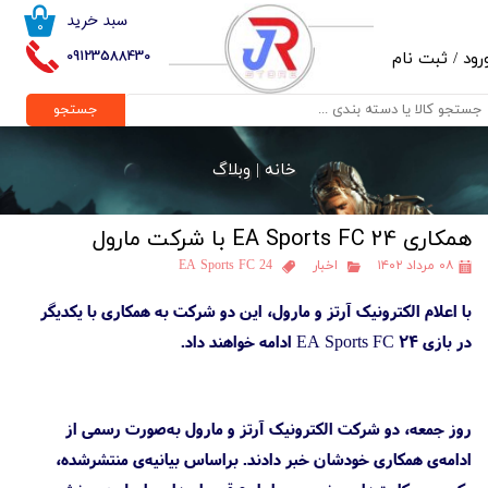
سبد خرید
۰
حساب کاربری من
09123588430
رود
/
ثبت نام
تغییر گذر واژه
جستجو
سفارشات
خانه |
وبلاگ
خروج از حساب کاربری
همکاری EA Sports FC 24 با شرکت مارول
۰۸ مرداد ۱۴۰۲
اخبار
EA Sports FC 24
با اعلام الکترونیک آرتز و مارول، این دو شرکت به همکاری با یکدیگر
در بازی EA Sports FC 24 ادامه خواهند داد.
روز جمعه، دو شرکت الکترونیک آرتز و مارول به‌صورت رسمی از
ادامه‌ی همکاری خودشان خبر دادند. براساس بیانیه‌ی منتشرشده،