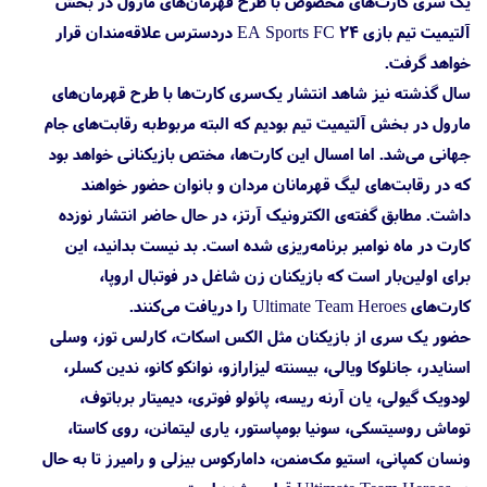
یک سری کارت‌های مخصوص با طرح قهرمان‌های مارول در بخش
آلتیمیت تیم بازی EA Sports FC 24 دردسترس علاقه‌مندان قرار
خواهد گرفت.
سال گذشته نیز شاهد انتشار یک‌سری کارت‌ها با طرح قهرمان‌های
مارول در بخش آلتیمیت تیم بودیم که البته مربوط‌به رقابت‌های جام
جهانی می‌شد. اما امسال این کارت‌ها، مختص بازیکنانی خواهد بود
که در رقابت‌های لیگ قهرمانان مردان و بانوان حضور خواهند
داشت. مطابق گفته‌ی الکترونیک آرتز، در حال حاضر انتشار نوزده
کارت در ماه نوامبر برنامه‌ریزی شده است. بد نیست بدانید، این
برای اولین‌بار است که بازیکنان زن شاغل در فوتبال اروپا،
کارت‌های Ultimate Team Heroes را دریافت می‌کنند.
حضور یک سری از بازیکنان مثل الکس اسکات، کارلس توز، وسلی
اسنایدر، جانلوکا ویالی، بیسنته لیزارازو، نوانکو کانو، ندین کسلر،
لودویک گیولی، یان آرنه ریسه، پائولو فوتری، دیمیتار برباتوف،
توماش روسیتسکی، سونیا بومپاستور، یاری لیتمانن، روی کاستا،
ونسان کمپانی، استیو مک‌منمن، دامارکوس بیزلی و رامیرز تا به حال