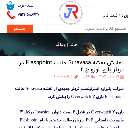
سبد خرید
۰
حساب کاربری من
09123588430
رود
/
ثبت نام
تغییر گذر واژه
جستجو
سفارشات
خانه |
وبلاگ
خروج از حساب کاربری
نمایش نقشه Suravasa حالت Flashpoint در
تریلر بازی اورواچ ۲
۰۹ مرداد ۱۴۰۲
اخبار
Overwatch 2
شرکت بلیزارد اینترتینمنت تریلر جدیدی از نقشه Suravasa حالت
Flashpoint بازی Overwatch 2 را پخش کرد.
بازی Overwatch 2 در فصل ۶ تحت عنوان Invasion درکنار ۳
مأموریت داستانی PvE میزبان حالت جدیدی با نام Flashpoint
خواهد شد. فلش‌پوینت یک پلی‌لیست اصلی است که با ۳ نقشه