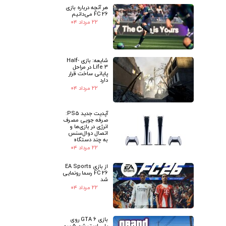
هر آنچه درباره بازی
FC 26 می‌دانیم
۲۲ مرداد ۰۴
شایعه: بازی Half-
Life 3 در مراحل
پایانی ساخت قرار
دارد
۲۲ مرداد ۰۴
آپدیت جدید PS5:
صرفه جویی مصرف
انرژی در بازی‌ها و
اتصال دوال‌سنس
به چند دستگاه
۲۲ مرداد ۰۴
از بازی EA Sports
FC 26 رسما رونمایی
شد
۲۲ مرداد ۰۴
بازی GTA 6 روی
پلی استیشن 5 پرو