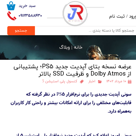
سبد خرید
۰
حساب کاربری من
09123588430
رود
/
ثبت نام
تغییر گذر واژه
جستجو
سفارشات
خانه |
وبلاگ
خروج از حساب کاربری
عرضه نسخه بتای آپدیت جدید PS5؛ پشتیبانی
از Dolby Atmos و ظرفیت SSD بالاتر
۱۰ مرداد ۱۴۰۲
اخبار
کنسول پلی استیشن 5
سونی آپدیت جدیدی را برای نرم‌افزار PS5 در نظر گرفته که
قابلیت‌های مختلفی را برای ارائه امکانات بیشتر و راحتی کار کاربران
به‌همراه دارد.
سونی امروز اعلام کرد که آپدیت جدید نرم‌افزار پلی استیشن 5 از