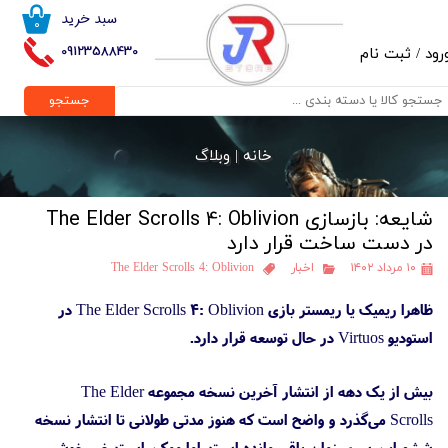
سبد خرید
۰
حساب کاربری من
09123588430
رود
/
ثبت نام
تغییر گذر واژه
جستجو
سفارشات
خانه |
وبلاگ
خروج از حساب کاربری
شایعه: بازسازی The Elder Scrolls 4: Oblivion
در دست ساخت قرار دارد
۱۰ مرداد ۱۴۰۲
اخبار
The Elder Scrolls 4: Oblivion
ظاهرا ریمیک یا ریمستر بازی The Elder Scrolls 4: Oblivion در
استودیو Virtuos در حال توسعه قرار دارد.
بیش از یک دهه از انتشار آخرین نسخه مجموعه The Elder
Scrolls می‌گذرد و واضح است که هنوز مدتی طولانی تا انتشار نسخه
ششم این سری زمان باقی مانده است. اما ممکن است خبر خوشی