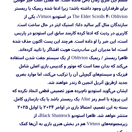
برای طرفداران وجود داشته باشد؛ زیرا ادعا شده ریمیک یا ریمستر
The Elder Scrolls 4: Oblivion در استودیو Virtuos، یکی از
سازندگان متال گیر سالید دلتا: اسنیک ایتر در حال ساخت است.
کاربری در ردیت که ادعا کرده کارمند سابق این استودیو در پاریس
است، این خبر را لو داده است. هرچند این پست اکنون حذف شده
است، اما مدیران این ساب‌ردیت هویت افشاگر را تایید کرده‌اند.
ظاهرا ریمستر / ریمیک Oblivion از یک سیستم جفت‌ شدن استفاده
می‌کند که بدان معنا است که موتور و کدبیس بازی اصلی شامل
فیزیک و سیستم‌های گیم‌پلی آن را ترکیب می‌کند، اما موارد بصری
جدید ازطریق آنریل انجین ۵ رندر خواهند شد.
ایشان می‌گوید استودیو نام‌برده هنوز تصمیمی قطعی اتخاذ نکرده که
این پروژه با اسم رمز Altar یک ریمستر باشد یا یک بازسازی کامل.
بسته به این تصمیم، احتمالا بازی در اواخر ۲۰۲۴ یا اوایل ۲۰۲۵
منتشر خواهد شد. ظاهرا استودیو Black Shamrock، از
زیرمجموعه‌های Virtuos هم در بخش هنری بازی به آن‌ها کمک
می‌کند.