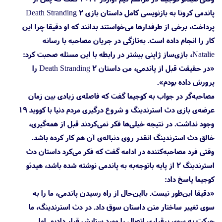
پاندمی کرونا به بازنویسی کامل داستان بازی Death Stranding 2
پرداخت، برخی از طرفدارها می‌خواستند بدانند که او دقیقا چرا این
کار را انجام داده است. به‌تازگی در جریان مصاحبه با رسانه
Natalie، بازی‌ساز ژاپنی بیشتر در رابطه با این مسئله صحبت کرد:
«در حقیقت قبل از پاندمی، من داستان Death Stranding 2 را
پرورش داده بودم».
مصاحبه‌گر در جواب به کوجیما گفت که فاصله‌ی زیادی بین زمان
عرضه‌ی بازی دث استرندینگ و شروع درگیری مردم دنیا با کووید ۱۹
وجود نداشت. در نتیجه خیلی‌ها فکر نمی‌کردند قبل از همه‌گیری،
خالق دث استرندینگ انقدر روی دنباله‌ی آن هم کار کرده باشد.
وقتی فرد مصاحبه‌کننده در ادامه گفت که فکر می‌کرد داستان دث
استرندینگ ۲ از پایه باتوجه‌به به پاندمی نوشته شده باشد، هیدئو
کوجیما پاسخ داد:
«دقیقا این‌طور نیست. بااین‌حال از راه رسیدن پاندمی، ما را به
سوی تغییر ساختار متن داستان سوق داد. در دث استرندینگ، ما
حرکت به سوی برقراری اتصال را مورد ستایش قرار دادیم. اما