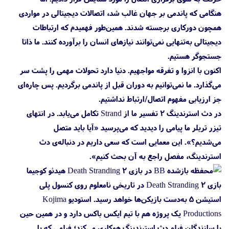
هنگامی که پاندمی بر جهان غالب شد، اتصالات دیجیتالی در مواردی
همچون دورکاری برجسته شدند. همین‌طور فهمیدم که ارتباطات
دیجیتالی به‌تنهایی نمی‌توانند نیازهای انسان را برآورده کنند. ما ذاتا
جستجوگر هستیم.
اکنون با انزوا و تفرقه مواجهیم. دنیا دارد تحولات مهمی را پشت سر
می‌گذارد. ما نمی‌توانیم به دوران قبل از پاندمی برگردیم. پس چاره‌ای
جز ارزیابی مفهوم اتصال/ارتباط نداشتیم.
در دث استرندینگ ۲ تفسیر ما از Strand تکامل می‌یابد. در انتهای
تیزر تریلر ما پیامی را دیدید که می‌پرسید «آیا باید متصل
می‌شدیم؟». این معمایی است که سعی داریم در دنباله‌ی دث
استرندینگ، مفصل راجع به آن بحث کنیم».
بازی Death Stranding 2 در تاریخی نامعلوم روی کنسول پلی
استیشن 5 به‌دست بازیکن‌ها خواهد رسید. استودیو Kojima
Productions یک پروژه هم با تیم ایکس باکس دارد و در همین حین
با سازندگان فیلم دث استرندینگ همکاری می‌کند؛ فیلمی که با