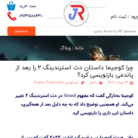
سبد خرید
۰
حساب کاربری من
09123588430
رود
/
ثبت نام
تغییر گذر واژه
جستجو
سفارشات
خانه |
وبلاگ
خروج از حساب کاربری
چرا کوجیما داستان دث استرندینگ ۲ را بعد از
پاندمی بازنویسی کرد؟
۱۴ مرداد ۱۴۰۲
اخبار
استودیو Kojima Productions
کوجیما به‌تازگی گفت که مفهوم Strand در دث استرندینگ ۲ تغییر
می‌کند. او همچنین توضیح داد که به چه دلیل بعد از همه‌گیری،
داستان این بازی را بازنویسی کرد.
وقتی
هیدئو کوجیما
در مراسم گیم اواردز ۲۰۲۲ گفت که پس از