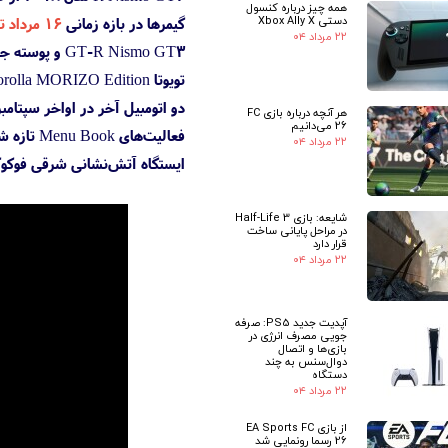
همه چیز درباره کنسول
دستی Xbox Ally X
گیمرها در بازه زمانی
۱۶ مرداد تا ۶ مهر ۱۴۰۲
۲۲ مرداد ۰۴
تویوتا GR Corolla MORIZO Edition مدل ۲۰۲۳ می‌شود.
هر آنچه درباره بازی FC
26 می‌دانیم
۲۲ مرداد ۰۴
ایستگاه آتش‌نشانی شرقی فوکوکا 
شایعه: بازی Half-Life 3
در مراحل پایانی ساخت
قرار دارد
۲۲ مرداد ۰۴
آپدیت جدید PS5: صرفه
جویی مصرف انرژی در
بازی‌ها و اتصال
دوال‌سنس به چند
دستگاه
۲۲ مرداد ۰۴
از بازی EA Sports FC
26 رسما رونمایی شد