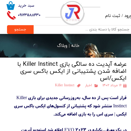
سبد خرید
۰
حساب کاربری من
09123588430
رود
/
ثبت نام
تغییر گذر واژه
جستجو
سفارشات
خانه |
وبلاگ
خروج از حساب کاربری
عرضه آپدیت ده سالگی بازی Killer Instinct با
اضافه شدن پشتیبانی از ایکس باکس سری
ایکس/اس
۱۶ مرداد ۱۴۰۲
اخبار
Killer Instinct
قرار است پس از ده سال، به‌روزرسانی جدیدی برای بازی Killer
Instinct منتشر شود که پشتیبانی از کنسول‌های ایکس باکس سری
ایکس | سری اس را به بازی اضافه می‌کند.
در یک معرفی یکباره در EVO 2023 اعلام شد استودیو آیرون