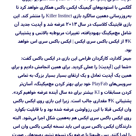
گلکسی با استودیوهای گیمینگ ایکس باکس همکاری خواهد کرد تا
به‌روزرسانی دهمین سالگرد بازی Killer Instinct را منتشر کند. این
بازی فایتینگ کلاسیک در سال ۲۰۱۳ عرضه شد و آپدیت جدید آن
شامل مچ‌میکینگ بهبودیافته، تغییرات مربوط‌به بالانس و پشتیبانی
4K از ایکس باکس سری ایکس | ایکس باکس سری اس خواهد
بود.
جیمز گادارد، کارگردان طراحی این بازی در ایکس باکس گفت:
«شما این [آپدیت] را عملی کردید. برای همین انجامش دادیم و برای
همین یک آپدیت تعادل و یک ارتقای بسیار بسیار بزرگ به تمامی
سرویس‌های PlayFab خود برای بهتر کردن مچ‌میکینگ، آسان‌تر
کردن مسابقات و KI بیشتر برای ده سال آینده عرضه خواهیم کرد».
پشتیبانی 4K مقداری جالب است. زیرا این بازی روی ایکس باکس
وان ایکس قبلا با این رزولوشن عرضه شده بود و با قابلیت بکوارد
روی ایکس باکس سری ایکس هم به‌همین شکل اجرا می‌شود. البته
دارندگان ایکس باکس سری اس باید نسخه ایکس باکس وان اس
را اجرا کنند. پس طبیعتا با عرضه یک نسخه نیتیو، بهبودهایی صورت