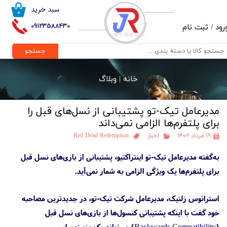
سبد خرید
۰
حساب کاربری من
09123588430
رود
/
ثبت نام
تغییر گذر واژه
جستجو
سفارشات
خانه |
وبلاگ
خروج از حساب کاربری
مدیرعامل تیک-تو پشتیبانی از نسل‌های قبل را
برای پلتفرم‌ها الزامی نمی‌داند
۱۹ مرداد ۱۴۰۲
اخبار
Red Dead Redemption
به‌گفته مدیرعامل تیک-تو اینتراکتیو، پشتیبانی از بازی‌های نسل قبل
برای پلتفرم‌ها یک ویژگی الزامی به شمار نمی‌آید.
استرائوس زلنیک، مدیرعامل شرکت تیک-تو، در جدیدترین مصاحبه
خود گفت با اینکه پشتیبانی کنسول‌ها از بازی‌های نسل قبل
(Backwards Compatibility) می‌تواند یک مزیت برای