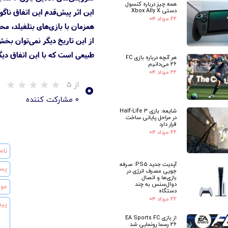
همه چیز درباره کنسول
دستی Xbox Ally X
این اثر پیش‌قدم این اتفاق ناگ
۲۲ مرداد ۰۴
از این تاریخ دیگر نمی‌توان بخش آنلاین Outbreak در بازی شوتر ترسناک استودیو ویسرال و کوآپ آنلاین Trials of St. Lucia را که همکا
طبیعی است که با این اتفاق دیگر
هر آنچه درباره بازی FC
26 می‌دانیم
۲۲ مرداد ۰۴
۰
از ۵
۰ مشارکت کننده
شایعه: بازی Half-Life 3
در مراحل پایانی ساخت
قرار دارد
۲۲ مرداد ۰۴
آپدیت جدید PS5: صرفه
جویی مصرف انرژی در
بازی‌ها و اتصال
دوال‌سنس به چند
دستگاه
۲۲ مرداد ۰۴
★
از بازی EA Sports FC
26 رسما رونمایی شد