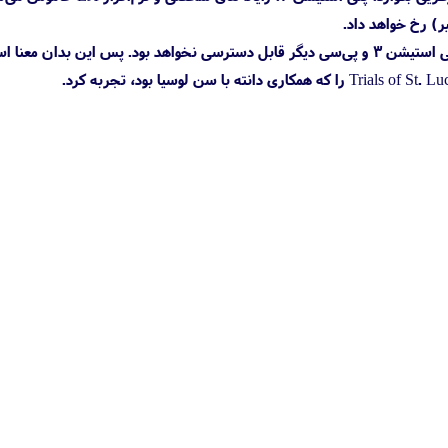
همزمان با بازی‌های بتلفیلد، محتویات آنلاین دد اسپیس ۲ و Dante's Inferno هم روی ایکس باکس 360، پلی استیشن 3 و پی‌سی دیگر قابل دسترسی نخواهد بود. پس این ب