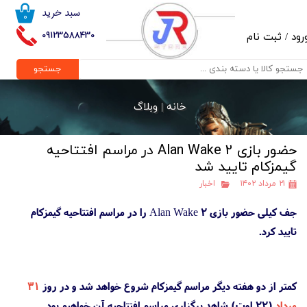
سبد خرید
۰
حساب کاربری من
09123588430
رود
/
ثبت نام
تغییر گذر واژه
جستجو
سفارشات
خانه |
وبلاگ
خروج از حساب کاربری
حضور بازی Alan Wake 2 در مراسم افتتاحیه
گیمزکام تایید شد
۲۱ مرداد ۱۴۰۲
اخبار
جف کیلی حضور بازی Alan Wake 2 را در مراسم افتتاحیه گیمزکام
تایید کرد.
کمتر از دو هفته دیگر مراسم گیمزکام شروع خواهد شد و در روز
۳۱
مرداد
(۲۲ اوت) شاهد برگزاری مراسم افتتاحیه آن خواهیم بود.