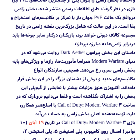
بازی در نظر گرفت. طبق اطلاعات رسمی منتشر شده، بخش زامبی
درواقع یک حالت PvE جهان باز با تمرکز بر مکانیسم‌های استخراج و
بقا است. در این حالت که شامل بزرگ‌ترین نقشه زامبی در تاریخ
مجموعه کالاف دیوتی خواهد بود، بازیکنان درکنار سایر جوخه‌ها باید
دربرابر زامبی‌ها به مبارزه بپردازند.
داستان این بخش پیرامون Dark Aether روایت می‌شود که در
دنیای Modern Warfare همراه‌با مأموریت‌ها، رازها و ویژگی‌های پایه
بخش زامبی سری رخ می‌دهد. همچنین سازندگان انواع
مکانیسم‌های جدید و برخی از دشمنان بزرگ را در این بخش قرار
داده‌اند. اکتیویژن هنوز جزئیات بیشتر یا نمایشی از گیم‌پلی این
بخش را به اشتراک نگذاشته است و فقط می‌دانیم تری‌آرک که در
ساخت Call of Duty: Modern Warfare 3 با اسلج‌همر همکاری
دارد، توسعه‌دهنده اصلی بخش زامبی به حساب می‌آید.
بازی Call of Duty: Modern Warfare 3 در تاریخ
۱۹ آبان
(۱۰
نوامبر) امسال روی کامپیوتر، پلی استیشن 5، پلی استیشن 4،
ایکس باکس وان و ایکس باکس سری ایکس | ایکس باکس سری