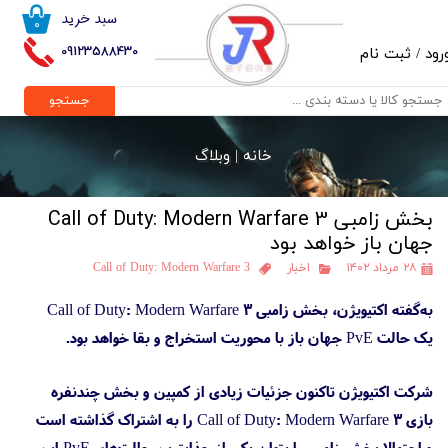
سبد خرید
۰
حساب کاربری من
09123588430
رود
/
ثبت نام
تغییر گذر واژه
جستجو
سفارشات
خانه |
وبلاگ
خروج از حساب کاربری
بخش زامبی Call of Duty: Modern Warfare 3
جهان باز خواهد بود
۲۸ مرداد ۱۴۰۲
اخبار
Call of Duty: Modern Warfare 3
به‌گفته اکتیویژن، بخش زامبی Call of Duty: Modern Warfare 3
یک حالت PvE جهان باز با محوریت استخراج و بقا خواهد بود.
شرکت اکتیویژن تاکنون جزئیات زیادی از کمپین و بخش چندنفره
بازی Call of Duty: Modern Warfare 3 را به اشتراک گذاشته است
و احتمالا بخش زامبی را بتوان یکی از جذابترین حالت‌های PvE این