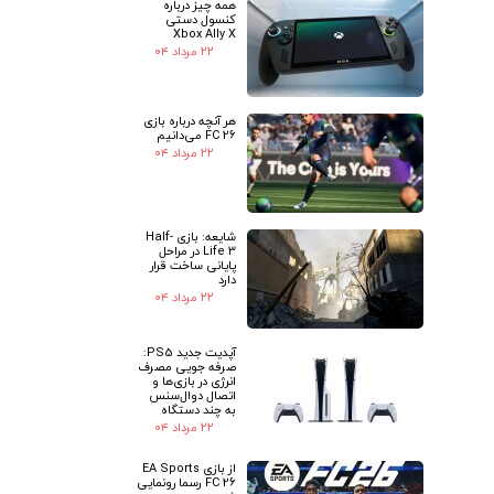
همه چیز درباره
کنسول دستی
Xbox Ally X
۲۲ مرداد ۰۴
هر آنچه درباره بازی
FC 26 می‌دانیم
۲۲ مرداد ۰۴
شایعه: بازی Half-
Life 3 در مراحل
پایانی ساخت قرار
دارد
۲۲ مرداد ۰۴
آپدیت جدید PS5:
صرفه جویی مصرف
انرژی در بازی‌ها و
اتصال دوال‌سنس
به چند دستگاه
۲۲ مرداد ۰۴
از بازی EA Sports
FC 26 رسما رونمایی