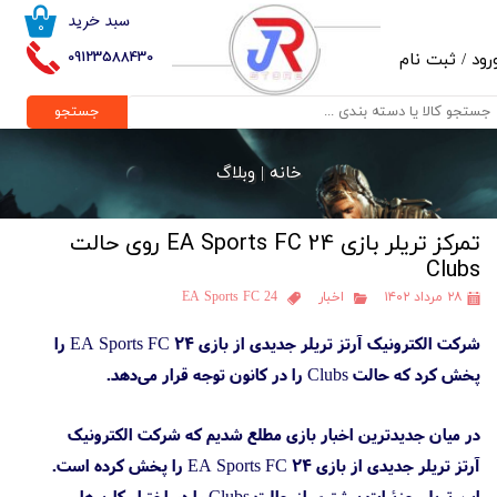
سبد خرید
۰
حساب کاربری من
09123588430
رود
/
ثبت نام
تغییر گذر واژه
جستجو
سفارشات
خانه |
وبلاگ
خروج از حساب کاربری
تمرکز تریلر بازی EA Sports FC 24 روی حالت
Clubs
۲۸ مرداد ۱۴۰۲
اخبار
EA Sports FC 24
شرکت الکترونیک آرتز تریلر جدیدی از بازی EA Sports FC 24 را
پخش کرد که حالت Clubs را در کانون توجه قرار می‌دهد.
در میان جدیدترین اخبار بازی مطلع شدیم که شرکت الکترونیک
آرتز تریلر جدیدی از بازی EA Sports FC 24 را پخش کرده است.
این تریلر جزئیات بیشتری از حالت Clubs را در اختیار کاربرها