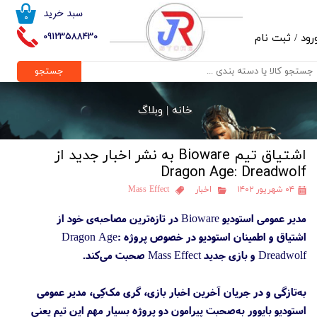
سبد خرید
۰
حساب کاربری من
09123588430
رود
/
ثبت نام
تغییر گذر واژه
جستجو
سفارشات
خانه |
وبلاگ
خروج از حساب کاربری
اشتیاق تیم Bioware به نشر اخبار جدید از
Dragon Age: Dreadwolf
۰۴ شهریور ۱۴۰۲
اخبار
Mass Effect
مدیر عمومی استودیو Bioware در تازه‌ترین مصاحبه‌ی خود از
اشتیاق و اطمینان استودیو در خصوص پروژه Dragon Age:
Dreadwolf و بازی جدید Mass Effect صحبت می‌کند.
به‌تازگی و در جریان آخرین اخبار بازی، گری مک‌کِی، مدیر عمومی
استودیو بایوور به‌صحبت پیرامون دو پروژه بسیار مهم این تیم یعنی