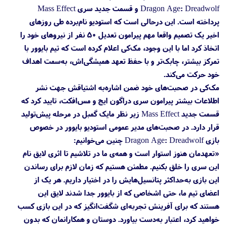
Dragon Age: Dreadwolf و قسمت جدید سری Mass Effect
پرداخته است. این درحالی است که استودیو نام‌برده طی روزهای
اخیر یک تصمیم واقعا مهم پیرامون تعدیل ۵۰ نفر از نیروهای خود را
اتخاذ کرد اما با این وجود، مک‌کی اعلام کرده است که تیم بایوور با
تمرکز بیشتر، چابک‌تر و با حفظ تعهد همیشگی‌اش، به‌سمت اهداف
خود حرکت می‌کند.
مک‌کی در صحبت‌های خود ضمن اشاره‌به اشتیاقش جهت نشر
اطلاعات بیشتر پیرامون سری دراگون ایج و مس‌افکت، تایید کرد که
قسمت جدید Mass Effect زیر نظر مایک گمبل در مرحله پیش‌تولید
قرار دارد. در صحبت‌های مدیر عمومی استودیو بایوور در خصوص
بازی Dragon Age: Dreadwolf چنین می‌خوانیم:
«تعهدمان هنوز استوار است و همه‌ی ما در تلاشیم تا اثری لایق نام
این سری را خلق بکنیم. مطمئن هستیم که زمان لازم برای رساندن
این بازی به‌حداکثر پتانسیل‌هایش را در اختیار داریم. هر یک از
اعضای تیم ما، حتی اشخاصی که از بایوور جدا شدند لایق این
هستند که برای آفرینش تجربه‌ای شگفت‌انگیز که در این بازی کسب
خواهید کرد، اعتبار به‌دست بیاورد. دوستان و همکارانمان که بدون