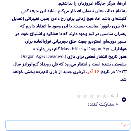
آن‌ها، هرگز جایگاه امروزمان را نداشتیم.
به‌تمام فعالیت‌های تیممان افتخار می‌کنم. شاید این حرف کمی
کلیشه‌ای باشد اما، هیچ زمانی برای رخ دادن چنین تغییراتی [تعدیل
۵۰ نیری بایوور] مناسب نیست. با این وجود ما اعتقاد داریم که
رهبران مناسبی در تیم‌ وجود دارند که با عملکرد و اشتیاق خود، در
مسیر دورنمای استودیو جهت خلق تجربیاتی فوق‌العاده برای
هواداران Dragon Age و Mass Effect گام برمی‌دارند».
هنوز تاریخ انتشار قطعی برای بازی Dragon Age: Dreadwolf
مشخص نشده است و انتظار می‌رود که طی رویداد گیم‌آورادز سال
۲۰۲۳ در تاریخ
۱۶ آذر
، تریلری جدید از بازی نام‌برده پخش خواهد
شد.
۰
از ۵
۰ مشارکت کننده