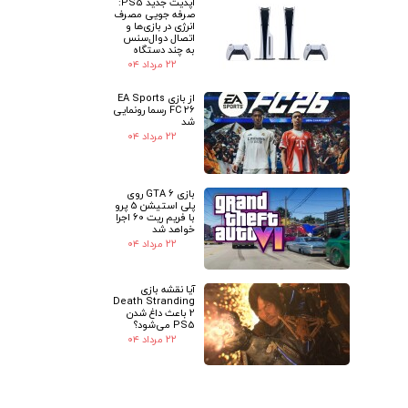
آپدیت جدید PS5:
صرفه جویی مصرف
انرژی در بازی‌ها و
اتصال دوال‌سنس
به چند دستگاه
۲۲ مرداد ۰۴
از بازی EA Sports
FC 26 رسما رونمایی
شد
۲۲ مرداد ۰۴
بازی GTA 6 روی
پلی استیشن 5 پرو
با فریم ریت 60 اجرا
خواهد شد
۲۲ مرداد ۰۴
آیا نقشه بازی
Death Stranding
2 باعث داغ شدن
PS5 می‌شود؟
۲۲ مرداد ۰۴