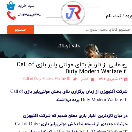
سبد خرید
۰
حساب کاربری من
09123588430
رود
/
ثبت نام
تغییر گذر واژه
جستجو
سفارشات
خانه |
وبلاگ
خروج از حساب کاربری
رونمایی از تاریخ بتای مولتی پلیر بازی Call of
Duty Modern Warfare 3
۰۴ شهریور ۱۴۰۲
اخبار
Call of Duty Modern Warfare III
شرکت اکتیویژن از زمان برگزاری بتای بخش مولتی‌پلیر بازی Call of
Duty Modern Warfare III پرده برداشت.
در میان تازه‌ترین اخبار بازی مطلع شدیم که شرکت اکتیویژن
جزئیات جدیدی از نسخه بتا بخش مولتی‌پلیر بازی Call of Duty:
Modern Warfare III را با طرفدارها به اشتراک گذاشته است. در