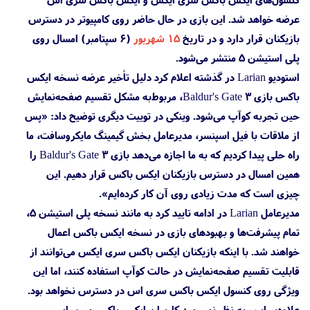
عرضه خواهد شد. این بازی در حال حاضر روی کامپیوتر در دسترس
بازیکنان قرار دارد و در تاریخ
۱۵ شهریور
(۶ سپتامبر) امسال روی
پلی استیشن 5 منتشر می‌شود.
استودیو Larian در گذشته اعلام کرد دلیل تأخیر عرضه نسخه ایکس
باکس بازی Baldur's Gate 3، مربوط‌به مشکل تقسیم صفحه‌نمایش
حین تجربه کوآپ می‌شود. وینکی در توییت دیگری توضیح داد: «پس
از ملاقات با فیل اسپنسر، مدیرعامل بخش گیمینگ مایکروسافت، ما
راه حلی پیدا کردیم که به ما اجازه می‌دهد بازی Baldur's Gate 3 را
همین امسال در دسترس بازیکنان ایکس باکس قرار دهیم. این
چیزی است که مدت زیادی روی آن کار کرده‌ایم».
مدیرعامل Larian در ادامه تایید کرد به مانند نسخه پلی استیشن 5،
تمام پیشرفت‌ها و بهبودهای بازی در نسخه ایکس باکس اعمال
خواهند شد. با اینکه بازیکنان ایکس باکس سری ایکس می‌توانند از
قابلیت تقسیم صفحه‌نمایش در حالت کوآپ استفاده کنند، اما این
ویژگی روی کنسول ایکس باکس سری اس در دسترس نخواهد بود.
علاوه‌بر این، به نظر نمی‌رسد کاربران ایکس باکس سری اس