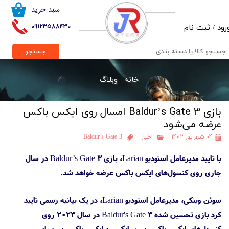
سبد خرید
۰
حساب کاربری من
09123588430
رود
/
ثبت نام
تغییر گذر واژه
جستجو
سفارشات
خانه |
وبلاگ
خروج از حساب کاربری
بازی Baldur’s Gate 3 امسال روی ایکس باکس
عرضه می‌شود
۰۴ شهریور ۱۴۰۲
اخبار
Baldur’s Gate 3
با تایید مدیرعامل استودیو Larian، بازی Baldur’s Gate 3 در سال
جاری روی کنسول‌های ایکس باکس عرضه خواهد شد.
سوئن وینکی، مدیرعامل استودیو Larian، در یک بیانیه رسمی تایید
کرد بازی تحسین شده Baldur's Gate 3 در سال ۲۰۲۳ روی
کنسول‌های ایکس باکس سری ایکس و ایکس باکس سری اس