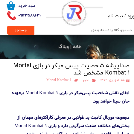
سبد خرید
۰
حساب کاربری من
09123588430
رود
/
ثبت نام
تغییر گذر واژه
جستجو
سفارشات
خانه |
وبلاگ
خروج از حساب کاربری
صداپیشه شخصیت پیس میکر در بازی Mortal
Kombat 1 مشخص شد
۰۵ شهریور ۱۴۰۲
اخبار
Mortal Kombat 1
ایفای نقش شخصیت پیس‌میکر در بازی Mortal Kombat 1 برعهده
جان سینا خواهد بود.
مجموعه مورتال کامبت ید طولایی در معرفی کاراکترهای مهمان از
بخش‌های مختلف صنعت سرگرمی دارد و بازی Mortal Kombat 1
هم از این قاعده مستثنی نخواهد بود. تاکنون مشخص شده