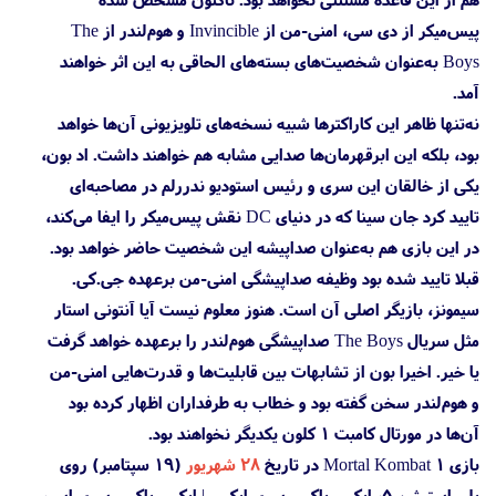
پیس‌میکر از دی سی، امنی-من از Invincible و هوم‌لندر از The
Boys به‌عنوان شخصیت‌های بسته‌های الحاقی به این اثر خواهند
آمد.
نه‌تنها ظاهر این کاراکترها شبیه نسخه‌های تلویزیونی آن‌ها خواهد
بود، بلکه این ابرقهرمان‌ها صدایی مشابه هم خواهند داشت. اد بون،
یکی از خالقان این سری و رئیس استودیو ندررلم در مصاحبه‌ای
تایید کرد جان سینا که در دنیای DC نقش پیس‌میکر را ایفا می‌کند،
در این بازی هم به‌عنوان صداپیشه این شخصیت حاضر خواهد بود.
قبلا تایید شده بود وظیفه صداپیشگی امنی-من برعهده جی.کی.
سیمونز، بازیگر اصلی آن است. هنوز معلوم نیست آیا آنتونی استار
مثل سریال The Boys صداپیشگی هوم‌لندر را برعهده خواهد گرفت
یا خیر. اخیرا بون از تشابهات بین قابلیت‌ها و قدرت‌هایی امنی-من
و هوم‌لندر سخن گفته بود و خطاب به طرفداران اظهار کرده بود
آن‌ها در مورتال کامبت ۱ کلون یکدیگر نخواهند بود.
بازی Mortal Kombat 1 در تاریخ
۲۸ شهریور
(۱۹ سپتامبر) روی
پلی استیشن 5، ایکس باکس سری ایکس | ایکس باکس سری اس،