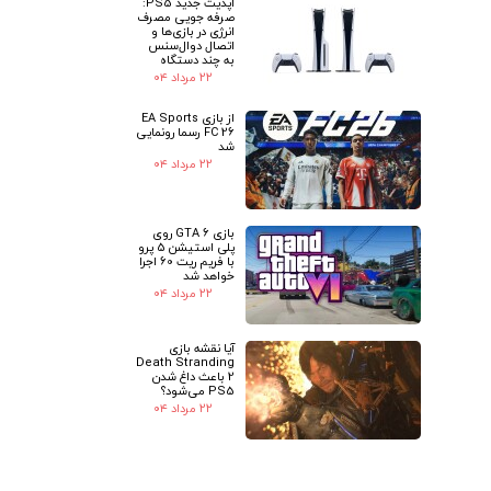
آپدیت جدید PS5:
صرفه جویی مصرف
انرژی در بازی‌ها و
اتصال دوال‌سنس
به چند دستگاه
۲۲ مرداد ۰۴
از بازی EA Sports
FC 26 رسما رونمایی
شد
۲۲ مرداد ۰۴
بازی GTA 6 روی
پلی استیشن 5 پرو
با فریم ریت 60 اجرا
خواهد شد
۲۲ مرداد ۰۴
آیا نقشه بازی
Death Stranding
2 باعث داغ شدن
PS5 می‌شود؟
۲۲ مرداد ۰۴