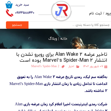
سبد خرید
۰
حساب کاربری من
09123588430
رود
/
ثبت نام
تغییر گذر واژه
جستجو
سفارشات
خانه |
وبلاگ
خروج از حساب کاربری
تاخیر عرضه Alan Wake 2 برای روبرو نشدن با
انتشار Marvel’s Spider-Man 2 بوده است
۰۷ شهریور ۱۴۰۲
اخبار
Marvel’s Spider-Man 2
به‌گفته سم لیک، رمدی تاریخ عرضه Alan Wake 2 را به تعویق
انداخت تا تداخل زیادی با زمان انتشار بازی Marvel’s Spider-Man
2 نداشته باشد.
شرکت رمدی اینترتینمنت اخیرا اعلام کرد زمان عرضه بازی Alan
Wake 2 را به مدت ۱۰ روز به تعویق انداخته است تا از شلوغی