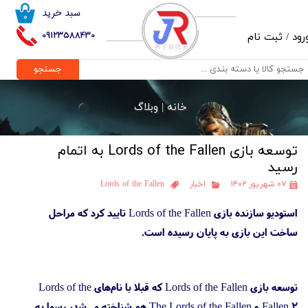
سبد خرید
۰
حساب کاربری من
09123588430
رود
/
ثبت نام
تغییر گذر واژه
جستجو
سفارشات
خانه |
وبلاگ
خروج از حساب کاربری
توسعه بازی Lords of the Fallen به اتمام
رسید
۰۷ شهریور ۱۴۰۲
اخبار
Lords of the Fallen
استودیو سازنده بازی Lords of the Fallen تایید کرد که مراحل
ساخت این بازی به پایان رسیده است.
توسعه بازی Lords of the Fallen که قبلا با نام‌های Lords of the
Fallen 2 و The Lords of the Fallen هم شناخته می‌شد، رسما به