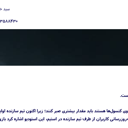
سبد خ
23588430
دیو Red Barrels، سازنده سری Outlast تایید کرده است افرادی که خواهان تجربه The Outlast Trials روی کنسول‌ها هستند باید مقدار بیشتری صبر کنند؛ زیرا اکنون تیم سازنده ا
ه‌روزرسانی کاربران از طرف تیم سازنده در استیم، این استودیو اشاره کرد باز