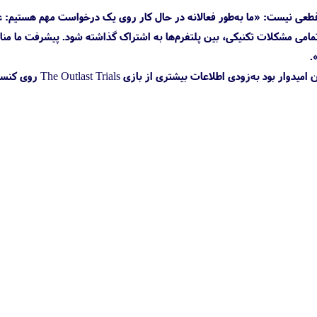
ق قطعی نیست: «ما به‌طور فعالانه در حال کار روی یک درخواست مهم هستیم: 
 هدف ما تضمین این است که تجربه اجتماعی منحصر‌به‌فرد The Outlast Trials با وجود تمامی مشکلات تکنیکی، بین پلتفرم‌ها به اشتراک گذاشته شود. پیشرفت 
.
خوشبختانه از آنجایی که به اواخر سال میلادی جاری نزدیک می‌شویم، اوایل ۲۰۲۴ خیلی دور نیست و می‌توان امیدوار بود به‌