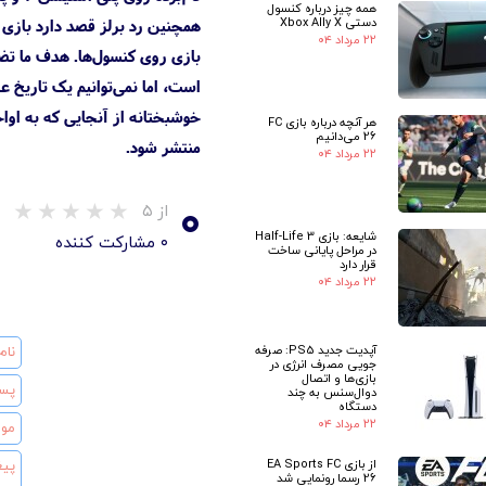
همه چیز درباره کنسول
دستی Xbox Ally X
همچنین رد برلز قصد دارد بازی 
۲۲ مرداد ۰۴
است، اما نمی‌توانیم یک تاریخ 
هر آنچه درباره بازی FC
26 می‌دانیم
منتشر شود.
۲۲ مرداد ۰۴
۰
از ۵
شایعه: بازی Half-Life 3
۰ مشارکت کننده
در مراحل پایانی ساخت
قرار دارد
۲۲ مرداد ۰۴
آپدیت جدید PS5: صرفه
جویی مصرف انرژی در
بازی‌ها و اتصال
دوال‌سنس به چند
دستگاه
۲۲ مرداد ۰۴
از بازی EA Sports FC
26 رسما رونمایی شد