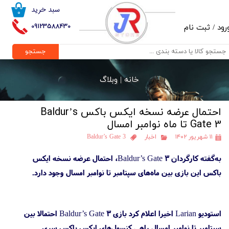
سبد خرید
۰
حساب کاربری من
09123588430
رود
/
ثبت نام
تغییر گذر واژه
جستجو
سفارشات
خانه |
وبلاگ
خروج از حساب کاربری
احتمال عرضه نسخه ایکس باکس Baldur’s
Gate 3 تا ماه نوامبر امسال
۱۱ شهریور ۱۴۰۲
اخبار
Baldur’s Gate 3
به‌گفته کارگردان Baldur’s Gate 3، احتمال عرضه نسخه ایکس
باکس این بازی بین ماه‌های سپتامبر تا نوامبر امسال وجود دارد.
استودیو Larian اخیرا اعلام کرد بازی Baldur’s Gate 3 احتمالا بین
سپتامبر تا نوامبر امسال راهی کنسول‌های ایکس باکس سری