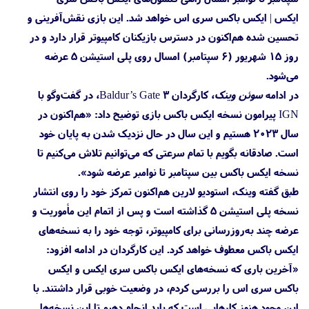
ایکس | ایکس باکس سری اس خواهد شد. این بازی نقش‌آفرینی و
تحسین شده هم‌اکنون در دسترس بازیکنان کامپیوتر قرار دارد و در
روز ۱۵ شهریور (۶ سپتامبر) امسال روی پلی استیشن 5 عرضه
می‌شود.
در ادامه
سوئن وینک
، کارگردان Baldur’s Gate 3، در گفت‌وگو با
IGN پیرامون نسخه ایکس باکس بازی توضیح داد: «هم‌اکنون در
سال ۲۰۲۳ هستیم و این سال در حال نزدیک شدن به پایان خود
است. صادقانه بگویم با تمام سرعتی که می‌توانیم تلاش می‌کنیم تا
نسخه ایکس باکس بین سپتامبر تا نوامبر عرضه شود».
طبق گفته وینک، استودیو لارین هم‌اکنون تمرکز خود را روی انتشار
نسخه پلی استیشن 5 گذاشته است و پس از اتمام این مأموریت و
عرضه چند به‌روزرسانی برای کامپیوتر، توجه خود را به نسخه‌های
ایکس باکس معطوف خواهد کرد. این کارگردان در ادامه افزود:
«آخرین باری که نسخه‌های ایکس باکس سری ایکس و ایکس
باکس سری اس را بررسی کردم، در وضعیت خوبی قرار داشتند. با
این وجود هنوز کارهایی است که باید انجام دهیم تا این نسخه‌ها