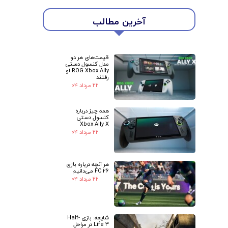
آخرین مطالب
قیمت‌های هر دو
مدل کنسول دستی
ROG Xbox Ally لو
رفتند
۲۲ مرداد ۰۴
همه چیز درباره
کنسول دستی
Xbox Ally X
۲۲ مرداد ۰۴
هر آنچه درباره بازی
FC 26 می‌دانیم
★
★
۲۲ مرداد ۰۴
شایعه: بازی Half-
Life 3 در مراحل