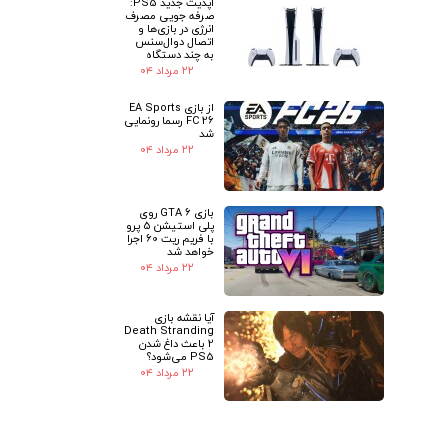
آپدیت جدید PS5:
صرفه جویی مصرف
انرژی در بازی‌ها و
اتصال دوال‌سنس
به چند دستگاه
۲۲ مرداد ۰۴
از بازی EA Sports
FC 26 رسما رونمایی
شد
۲۲ مرداد ۰۴
بازی GTA 6 روی
پلی استیشن 5 پرو
با فریم ریت 60 اجرا
خواهد شد
۲۲ مرداد ۰۴
آیا نقشه بازی
Death Stranding
2 باعث داغ شدن
PS5 می‌شود؟
۲۲ مرداد ۰۴