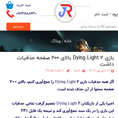
سبد خرید
۰
حساب کاربری من
09123588430
رود
/
ثبت نام
تغییر گذر واژه
جستجو
سفارشات
خانه |
وبلاگ
خروج از حساب کاربری
بازی Dying Light 2 بالای ۲۰۰ صفحه حذفیات
داشت
۲۱ شهریور ۱۴۰۲
اخبار
Dying Light 2
اگر همه حذفیات بازی Dying Light 2 را جمع‌آوری کنیم، بالای ۲۰۰
صفحه محتوا از آن حذف شده است.
اخیرا یکی از بازیکنان Dying Light 2 تصمیم گرفت تمامی حذفیات
این بازی را در یک سند جمع‌آوری کند و نتیجه یک فایل ۲۳۱
صفحه‌ای است که شامل تمامی جناح‌ها، مراحل، دیالوگ‌ها، مناطق،