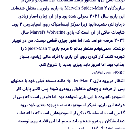
سازندگان Marvel's Spider-Man 2 به بازی ولورین منتقل شده‌اند.
این بازی سال ۲۰۲۱ معرفی شده بود و از آن زمان اخبار زیادی
درباره‌اش نشنیده‌ایم؛ زیرا تمرکز اینسامنیاک روی اسپایدرمن ۲ بود.
شایعات حاکی از آن است که بازی Marvel's Wolverine سال
۲۰۲۴ عرضه خواهد شد؛ اما هنوز چیزی قطعی نیست. من در توییتر
نوشت: «نمی‌توانم منتظر بمانم تا مردم بازی Spider-Man 2 را
تجربه کنند. کار کردن روی آن بازی با افراد عالی زیادی، بسیار
جذاب بود. اما امروز باید چیزی جدید را شروع کنم.
#WolverinePS5».
انتظار می‌رود بازی Spider-Man 2 مانند نسخه قبلی خود با محتوای
پس از عرضه و پچ‌های متفاوتی رو‌به‌رو شود؛ پس اکتبر پایان کار
استودیو نام‌برده با این بازی نخواهد بود. اما طبیعی است که پس از
عرضه این بازی، تمرکز استودیو به سمت پروژه بعدی خود برود.
گفتنی است اینسامنیاک یکی از استودیوهایی است که با اعتصاب
صداپیشگان رو‌به‌رو شده و باید ببینیم آیا این قضیه روی توسعه
Wolverine تأثیرگذار خواهد بود یا خیر.