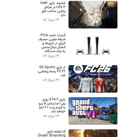
شایعه: بازی Half-
Life 3 در مراحل
پایانی ساخت قرار
دارد
۲۲ مرداد ۰۴
آپدیت جدید PS5:
صرفه جویی مصرف
انرژی در بازی‌ها و
اتصال دوال‌سنس
به چند دستگاه
۲۲ مرداد ۰۴
از بازی EA Sports
FC 26 رسما رونمایی
شد
۲۲ مرداد ۰۴
بازی GTA 6 روی
پلی استیشن 5 پرو
با فریم ریت 60 اجرا
خواهد شد
۲۲ مرداد ۰۴
آیا نقشه بازی
Death Stranding