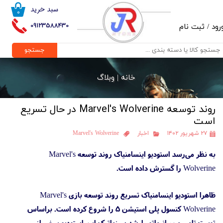
سبد خرید
۰
حساب کاربری من
09123588430
رود
/
ثبت نام
تغییر گذر واژه
جستجو
سفارشات
خانه |
وبلاگ
خروج از حساب کاربری
روند توسعه Marvel's Wolverine در حال تسریع
است
۲۷ شهریور ۱۴۰۲
اخبار
Marvel's Wolverine
به نظر می‌رسد استودیو اینسامنیاک روند توسعه Marvel's
Wolverine را گسترش داده است.
ظاهرا استودیو اینسامنیاک تسریع روند توسعه بازی Marvel's
Wolverine کنسول پلی استیشن 5 را شروع کرده است. براساس
توییت تامی من، انیماتور ارشد سینماتیک این استودیو برخی از