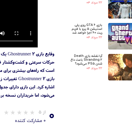
۲۲ مرداد ۰۴
بازی GTA 6 روی پلی
استیشن 5 پرو با فریم
ریت 60 اجرا خواهد شد
۲۲ مرداد ۰۴
آیا نقشه بازی Death
Stranding 2 باعث داغ
حرکات سرعتی و کشت‌وکشتار فور
شدن PS5 می‌شود؟
۲۲ مرداد ۰۴
است که راه‌های بیشتری برای مبار
بازی nner 2
اشاره کرد. این بازی دارای جدول امتیازات جهانی (Leaderboards) است تا بازیکن‌ها بتوانند با دی
می‌شود، اما خریداران نسخه بروتال ۲ روز زودتر به بازی دسترسی پیدا
۰
از ۵
۰ مشارکت کننده