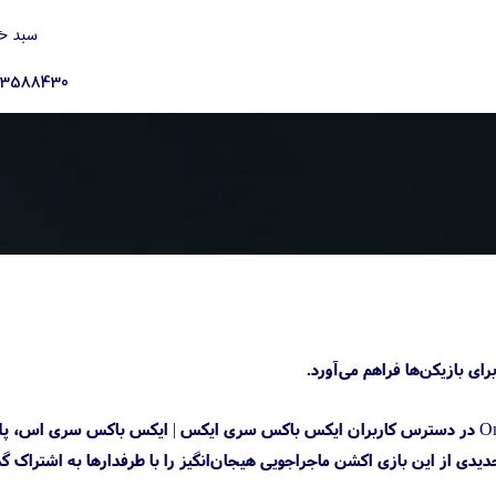
سبد خ
23588430
در میان تازه‌ترین اخبار بازی مطلع شدیم که نسخه دمو رایگان بازی Ghostrunner 2 استودیو One More Level در دسترس کاربران ایکس باکس سری ایکس | ایکس باکس سری اس،
 بستر استیم، اپیک گیمز استور و GOG) قرار گرفته است. شرکت ۵۰۵ گیمز تریلر جدیدی از این بازی اکشن ماجراجویی هیجان‌انگیز را با طرفدارها به ا