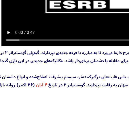
وقایع بازی Ghostrunner 2 یک سال پس از رویدادهای نسخه اول رخ می‌دهد و گی
ای مقابله با دشمنان برخوردار باشد. مکانیک‌های جدیدی در این بازی گنجا
ربه بازی، باس فایت‌های درگیرکننده‌تر، سیستم پیشرفت اصلاح‌شده و انواع دشمنان ت
۴ آبان
(۲۶ اکتبر) روانه بازا