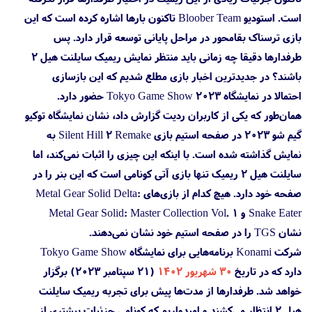
است. استودیو Bloober Team تاکنون بارها اشاره کرده است که این
بازی ترسناک بقامحور در مراحل پایانی توسعه قرار دارد. پس
طرفدارها دقیقا چه زمانی باید منتظر نمایش ریمیک سایلنت هیل ۲
باشند؟ در جدیدترین اخبار بازی مطلع شدیم که این بازسازی
احتمالا در نمایشگاه Tokyo Game Show 2023 حضور دارد.
همان‌طور که یکی از کاربران ردیت گزارش داد، نشان نمایشگاه توکیو
گیم شو ۲۰۲۳ در صفحه استیم بازی Silent Hill 2 Remake به
نمایش گذاشته شده است. با اینکه این چیزی را اثبات نمی‌کند، اما
سایلنت هیل ۲ ریمیک تنها بازی آتی کونامی است که این بنر را در
صفحه خود دارد. هیچ کدام از بازی‌های Metal Gear Solid Delta:
Snake Eater و Metal Gear Solid: Master Collection Vol. 1
نشان TGS را در صفحه استیم خود نشان نمی‌دهند.
شرکت Konami برنامه‌هایی برای نمایشگاه Tokyo Game Show
دارد که در تاریخ
۳۰ شهریور ۱۴۰۲
(۲۱ سپتامبر ۲۰۲۳) برگزار
خواهد شد. طرفدارها از مدت‌ها پیش برای تجربه ریمیک سایلنت
هیل ۲ انتظار می‌کشند و امیدواریم که کونامی جزئیات بیشتری از