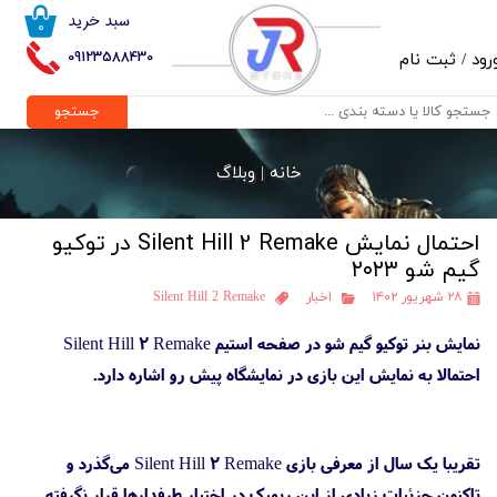
سبد خرید
۰
حساب کاربری من
09123588430
رود
/
ثبت نام
تغییر گذر واژه
جستجو
سفارشات
خانه |
وبلاگ
خروج از حساب کاربری
احتمال نمایش Silent Hill 2 Remake در توکیو
گیم شو ۲۰۲۳
۲۸ شهریور ۱۴۰۲
اخبار
Silent Hill 2 Remake
نمایش بنر توکیو گیم شو در صفحه استیم Silent Hill 2 Remake
احتمالا به نمایش این بازی در نمایشگاه پیش رو اشاره دارد.
تقریبا یک سال از معرفی بازی Silent Hill 2 Remake می‌گذرد و
تاکنون جزئیات زیادی از این ریمیک در اختیار طرفدارها قرار نگرفته