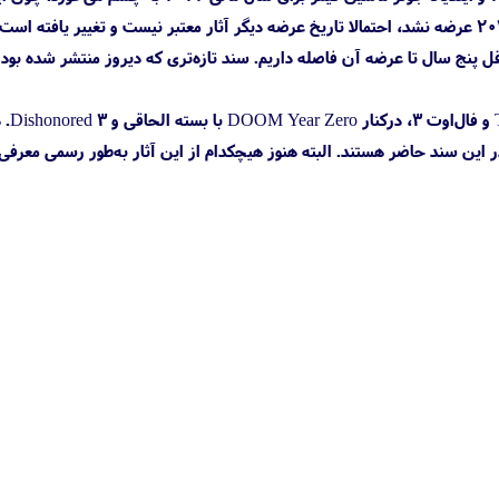
مال سال ۲۰۲۰ است و حداقل دو بازی با تأخیر عرضه شدند. از آن‌جایی که ایندیانا جونز هم تا ۳۱ مارس ۲۰۲۳ عرضه نشد، احتمالا تاریخ عرضه دیگر آثار معتبر نیست و تغییر یافت
اما اسپنسر به تازگی گفت حداقل پنج سال تا عرضه آن فاصله داریم. سند تازه‌تری که دیروز منتشر شده بو
البته نکته جالب این سند درباره دیگر
پلاتینیوم و یک بازی لایسنس‌شده هم در این سند حاضر هستند. البته هنوز هیچکدام از این آثار به‌طور رسمی معرفی