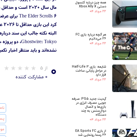
همه چیز درباره کنسول
دستی Xbox Ally X
۲۲ مرداد ۰۴
کرد این بازی حداقل تا ۲۰۲۶ عرضه نمی‌شود.
هر آنچه درباره بازی FC
26 می‌دانیم
۲۲ مرداد ۰۴
نشده‌اند و باید منتظر اخبار تکمی
۰
شایعه: بازی Half-Life 3
از ۵
در مراحل پایانی ساخت
قرار دارد
۰ مشارکت کننده
۲۲ مرداد ۰۴
آپدیت جدید PS5: صرفه
جویی مصرف انرژی در
بازی‌ها و اتصال
دوال‌سنس به چند
دستگاه
۲۲ مرداد ۰۴
از بازی EA Sports FC
26 رسما رونمایی شد