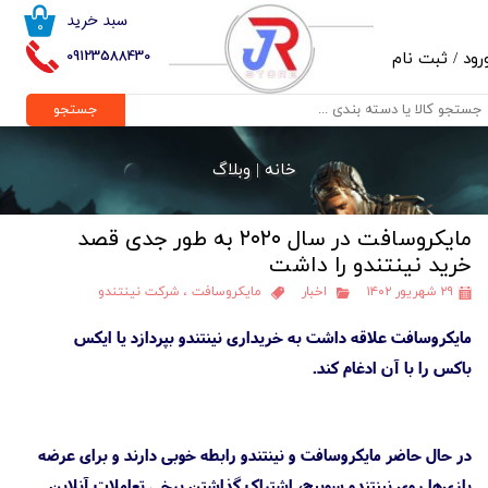
سبد خرید
۰
حساب کاربری من
09123588430
رود
/
ثبت نام
تغییر گذر واژه
جستجو
سفارشات
خانه |
وبلاگ
خروج از حساب کاربری
مایکروسافت در سال ۲۰۲۰ به طور جدی قصد
خرید نینتندو را داشت
۲۹ شهریور ۱۴۰۲
اخبار
مایکروسافت
،
شرکت نینتندو
مایکروسافت علاقه داشت به خریداری نینتندو بپردازد یا ایکس
باکس را با آن ادغام کند.
در حال حاضر مایکروسافت و نینتندو رابطه خوبی دارند و برای عرضه
بازی‌ها روی نینتندو سوییچ، اشتراک گذاشتن برخی تعاملات آنلاین