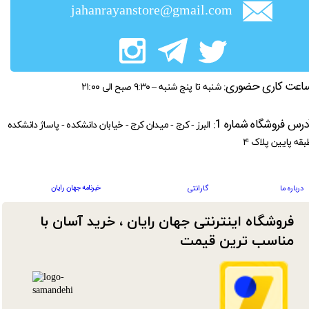
jahanrayanstore@gmail.com
اعت کاری حضوری:
شنبه تا پنج شنبه – ۹:۳۰ صبح الی ۲۱:۰۰
درس فروشگاه شماره 1:
البرز - کرج - میدان کرج - خیابان دانشکده - پاساژ دانشکده
بقه پایین پلاک ۴
خبرنامه جهان رایان
درباره ما
گارانتی
فروشگاه اینترنتی جهان رایان ، خرید آسان با
مناسب ترین قیمت​​​​​​​