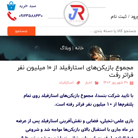
سبد خرید
۰
حساب کاربری من
09123588430
رود
/
ثبت نام
تغییر گذر واژه
جستجو
سفارشات
خانه |
وبلاگ
خروج از حساب کاربری
مجموع بازیکن‌های استارفیلد از ۱۰ میلیون نفر
فراتر رفت
۳۰ شهریور ۱۴۰۲
اخبار
استارفیلد
با تایید شرکت بتسدا، مجموع بازیکن‌های استارفیلد روی تمام
پلتفرم‌ها از ۱۰ میلیون نفر فراتر رفته است.
بازی علمی-تخیلی، فضایی و نقش‌آفرینی استارفیلد پس از عرضه
در ماه جاری با استقبال بالای بازیکن‌ها مواجه شد و شروعی
فوق‌العاده را رقم زد. این بازی توانست با تجربه شدن توسط ۶