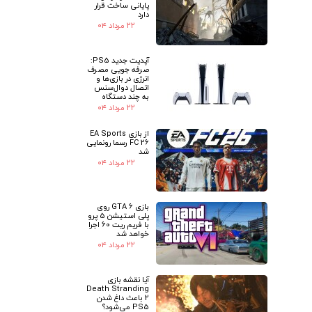
پایانی ساخت قرار
دارد
۲۲ مرداد ۰۴
آپدیت جدید PS5:
صرفه جویی مصرف
انرژی در بازی‌ها و
اتصال دوال‌سنس
به چند دستگاه
۲۲ مرداد ۰۴
از بازی EA Sports
FC 26 رسما رونمایی
شد
۲۲ مرداد ۰۴
بازی GTA 6 روی
پلی استیشن 5 پرو
با فریم ریت 60 اجرا
خواهد شد
۲۲ مرداد ۰۴
آیا نقشه بازی
Death Stranding
2 باعث داغ شدن
PS5 می‌شود؟