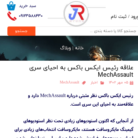
سبد خرید
۰
حساب کاربری من
09123588430
رود
/
ثبت نام
تغییر گذر واژه
جستجو
سفارشات
خانه |
وبلاگ
خروج از حساب کاربری
علاقه رئیس ایکس باکس به احیای سری
MechAssault
۰۵ مهر ۱۴۰۲
اخبار
MechAssault
رئیس ایکس باکس نظر مثبتی درباره MechAssault دارد و
علاقه‌مند به احیای این سری است.
از آنجایی که اکنون استودیوهای زیادی تحت نظر استودیوهای
گیمینگ مایکروسافت هستند، مایکروسافت انتخاب‌های زیادی برای
احیای مجموعه‌های فراموش شده دارد و این لیست با نهایی شدن