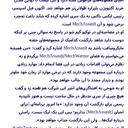
خرید اکتیویژن بلیزارد طولانی‌تر هم خواهد شد. اکنون فیل اسپنسر،
رئیس ایکس باکس به یک سری اشاره کرده که شاید باعث تعجب
برخی شود و آن MechAssault است.
او در مصاحبه‌ای در توکیو گیم شو در پاسخ به سوالی مبنی بر اینکه
دوست دارد شاهد بازگشت کدامیک از مجموعه‌های خفته
مایکروسافت باشد به MechAssault اشاره کرد و گفت: «من همیشه
می‌خواستم به فضای MechAssault/MechWarrior برگردم و به
نظرم می‌توان اقدامات زیادی در این فضا انجام داد. موارد زیادی
درباره این مجموعه وجود دارند که در برخی موارد از زمان خود جلوتر
بودند و دیدار مجدد با آن جالب خواهد بود».
او به شوخی به افشاگری‌های اخیر این شرکت هم طعنه زد و گفت
هیچ چیزی از سری مدنظر در حال ساخت نیست و هنوز تاییدیه
رسمی برای بازگشت آن وجود ندارد: «ما امروز برنامه‌ای [برای
احیای [MechAssault] نداریم؛ پس این یک لیک نیست. راستی
درباره لیک‌ها... ولی این بازگشت جذاب خواهد بود».
البته به صورت کلی شاهد بازی‌های جدیدی از مجموعه BattleTech