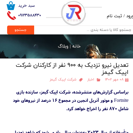
سبد خرید
۰
حساب کاربری من
09123588430
رود
/
ثبت نام
تغییر گذر واژه
جستجو
سفارشات
خانه |
وبلاگ
خروج از حساب کاربری
تعدیل نیرو نزدیک به ۹۰۰ نفر از کارکنان شرکت
اپیک گیمز
۰۸ مهر ۱۴۰۲
اخبار
شرکت اپیک گیمز
براساس گزارش‌های منتشرشده، شرکت اپیک گیمز، سازنده بازی
Fortnite و موتور آنریل انجین در مجموع ۱۶ درصد از نیروهای خود
شامل ۸۷۰ نفر را اخراج خواهد کرد.
متأسفانه از سال ۲۰۲۳ به‌عنوان سالی یاد می‌شود که شاهد تعدیل