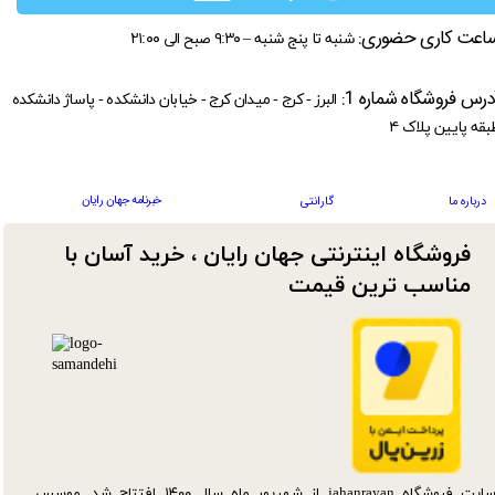
اعت کاری حضوری:
شنبه تا پنج شنبه – ۹:۳۰ صبح الی ۲۱:۰۰
درس فروشگاه شماره 1:
البرز - کرج - میدان کرج - خیابان دانشکده - پاساژ دانشکده
بقه پایین پلاک ۴
خبرنامه جهان رایان
درباره ما
گارانتی
فروشگاه اینترنتی جهان رایان ، خرید آسان با
مناسب ترین قیمت​​​​​​​
سایت فروشگاه jahanrayan از شهریور ماه سال ۱۴۰۰ افتتاح شد. موسس