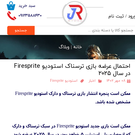
سبد خرید
۰
حساب کاربری من
09123588430
رود
/
ثبت نام
تغییر گذر واژه
جستجو
سفارشات
خانه |
وبلاگ
خروج از حساب کاربری
احتمال عرضه بازی ترسناک استودیو Firesprite
در سال ۲۰۲۵
۰۸ مهر ۱۴۰۲
اخبار
استودیو Firesprite
ممکن است پنجره انتشار بازی ترسناک و دارک استودیو Firesprite
مشخص شده باشد.
ممکن است بازی جدید استودیو Firesprite در سبک ترسناک و دارک
که انحصاری پلی استیشن 5 خواهد بود، در سال ۲۰۲۵ عرضه شود.