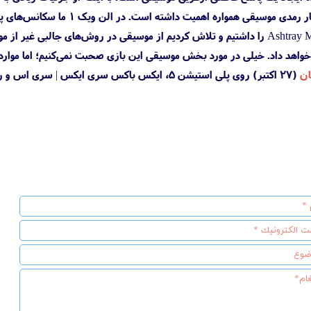
رولی گفت: «فکر می‌کنم بین آثا
همین‌گونه بود. در کنترل ما Ashtray Maze را داشتیم و تلاش کردیم از موسیقی در
(۲۷ اکتبر) روی پلی استیشن 5، ایکس باکس سری ایکس | سری اس و رایانه‌های شخصی عرضه خواهد شد.