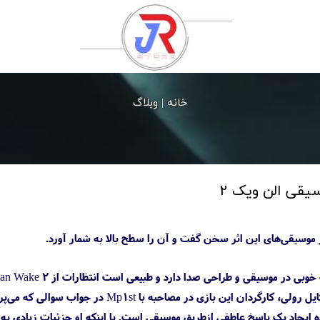
خانه |
وبلاگ
سیقی الن ویک 2
یجاد یک پاسخ عاطفی ازطریق موسیقی است. با اینکه او جزئیات زیادی به اش