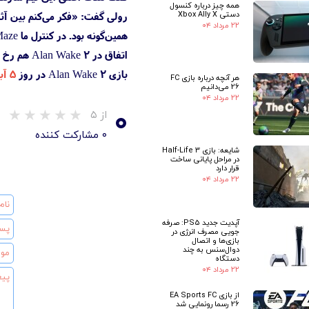
همه چیز درباره کنسول
دستی Xbox Ally X
۲۲ مرداد ۰۴
اتفاق در Alan Wake 2 هم رخ خواهد داد. خیلی در مورد بخش موسیقی این بازی صحبت نمی‌کنیم؛ اما موارد جذابی وجود دارند. می‌توانم بگویم آن را به سطح بالاتری برده‌ایم».
بازی Alan Wake 2 در روز
۵ آبان
هر آنچه درباره بازی FC
26 می‌دانیم
۲۲ مرداد ۰۴
۰
از ۵
۰ مشارکت کننده
شایعه: بازی Half-Life 3
در مراحل پایانی ساخت
قرار دارد
۲۲ مرداد ۰۴
آپدیت جدید PS5: صرفه
جویی مصرف انرژی در
بازی‌ها و اتصال
دوال‌سنس به چند
دستگاه
۲۲ مرداد ۰۴
★
از بازی EA Sports FC
26 رسما رونمایی شد