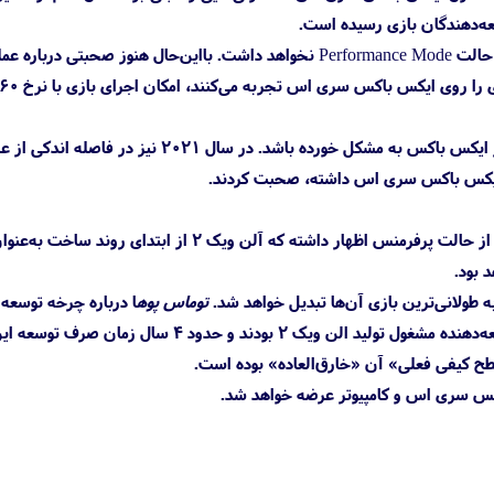
سعه‌دهندگان بازی رسیده است.
رمدی در ارتباط با وبسایت گیم‌اینفورمر تأیید کرد که بازی Alan Wake 2 روی کنسول ایکس باکس سری اس حالت Performance Mode نخواهد داشت. بااین‌حال هنوز صحبت
این اولین باری نیست که استودیوی Remedy Entertainment با مشخصات فنی پایین‌تر کنسول ارزان‌قیمت‌تر ایکس باکس به مشکل خورده باشد. در سال ۲۰۲۱ نی
توماس پوها، مدیر روابط عمومی استودیوی رمدی اخیراً با انتشار توییت جدیدی ضمن تأیید پشتیبانی این بازی از حالت پرفرمنس اظهار داشته که آلن ویک 2 از ا
توماس پوه
Wake 2 توضیحاتی را در ایکس ارائه کرده و با انتشار توییت خود اعلام کرد که به‌طور متوسط حدود ۱۳۰ توسعه‌دهنده مشغول تولید الن ویک ۲ بودند و
ح کیفی فعلی» آن «خارق‌العاده» بوده است.