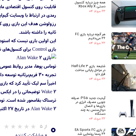
همه چیز درباره کنسول
قابلیت روی کنسول اقتصادی مایک
دستی Xbox Ally X
۲۲ مرداد ۰۴
ثانیه را داشته باشند.
هر آنچه درباره بازی FC
26 می‌دانیم
۲۲ مرداد ۰۴
بازی Control برای کنسول‌های نسل فعلی، این تیم درباره مشکلاتی که با بهینه‌سازی بازی برای سخت‌افزار ایکس باکس سری اس داشته، صحبت کردند.
شایعه: بازی Half-Life 3
در مراحل پایانی ساخت
تجربه ۳۰ فریم‌برثانیه توسعه داده شده و بدون شک از یک گزینه حالت پرفرمنس با کارایی بالا بهره‌مند خواهد بود.
قرار دارد
۲۲ مرداد ۰۴
اخیراً سم لیک تأیید کرد که بازی آلن ویک 2 با ارائه‌ی بیش از ۲۰ ساعت زمان گیم‌پلی و با عبور از Control، به طو
آپدیت جدید PS5: صرفه
ترسناک بقامحور شده است. توم
جویی مصرف انرژی در
بازی‌ها و اتصال
Alan Wake 2 در تاریخ ۲۷ اکتبر (
دوال‌سنس به چند
دستگاه
۲۲ مرداد ۰۴
۰
از ۵
از بازی EA Sports FC
26 رسما رونمایی شد
۰ مشارکت کننده