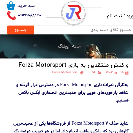
سبد خرید
۰
حساب کاربری من
09123588430
رود
/
ثبت نام
تغییر گذر واژه
جستجو
سفارشات
خانه |
وبلاگ
خروج از حساب کاربری
واکنش منتقدین به بازی Forza Motorsport
۱۵ مهر ۱۴۰۲
اخبار
Forza Motorsport
به‌تازگی نمرات بازی Forza Motorsport در دسترس قرار گرفته و
شاهد بازخوردهای خوبی برای جدیدترین انحصاری ایکس باکس
هستیم.
شاید حذف Forza Motorsport 7 از فروشگاه‌ها یکی از عجیب‌ترین
کارهایی بود که مایکروسافت انجام داد. اما در هر صورت عرضه یک