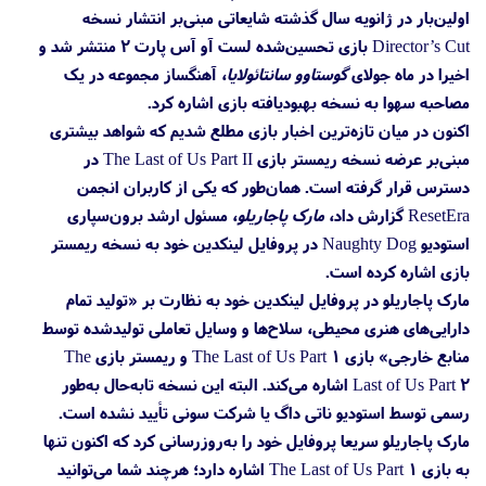
اولین‌بار در ژانویه سال گذشته شایعاتی مبنی‌بر انتشار نسخه
Director’s Cut بازی تحسین‌شده لست آو آس پارت ۲ منتشر شد و
اخیرا در ماه جولای
گوستاوو سانتائولایا
، آهنگساز مجموعه در یک
مصاحبه سهوا به نسخه بهبودیافته بازی اشاره کرد.
اکنون در میان تازه‌ترین اخبار بازی مطلع شدیم که شواهد بیشتری
مبنی‌بر عرضه نسخه ریمستر بازی The Last of Us Part II در
دسترس قرار گرفته است. همان‌طور که یکی از کاربران انجمن
ResetEra گزارش داد،
مارک پاجاریلو
، مسئول ارشد برون‌سپاری
استودیو Naughty Dog در پروفایل لینکدین خود به نسخه ریمستر
بازی اشاره کرده است.
مارک پاجاریلو در پروفایل لینکدین خود به نظارت بر «تولید تمام
دارایی‌های هنری محیطی، سلاح‌ها و وسایل تعاملی تولید‌شده توسط
منابع خارجی» بازی The Last of Us Part 1 و ریمستر بازی The
Last of Us Part 2 اشاره می‌کند. البته این نسخه تابه‌حال به‌‌طور
رسمی توسط استودیو ناتی داگ یا شرکت سونی تأیید نشده است.
مارک پاجاریلو سریعا پروفایل خود را به‌روزرسانی کرد که اکنون تنها
به بازی The Last of Us Part 1 اشاره دارد؛ هرچند شما می‌توانید