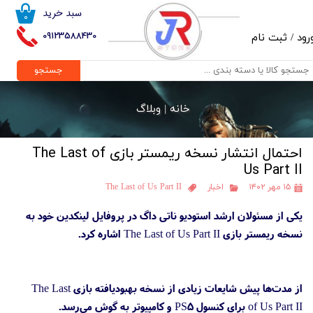
سبد خرید
۰
حساب کاربری من
09123588430
رود
/
ثبت نام
تغییر گذر واژه
جستجو
سفارشات
خانه |
وبلاگ
خروج از حساب کاربری
احتمال انتشار نسخه ریمستر بازی The Last of
Us Part II
۱۵ مهر ۱۴۰۲
اخبار
The Last of Us Part II
یکی از مسئولان ارشد استودیو ناتی داگ در پروفایل لینکدین خود به
نسخه ریمستر بازی The Last of Us Part II اشاره کرد.
از مدت‌ها پیش شایعات زیادی از نسخه بهبودیافته بازی The Last
of Us Part II برای کنسول PS5 و کامپیوتر به گوش می‌رسد.