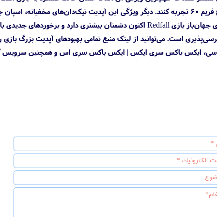
Aim Assist و Dead Zone است.
آرکین همچنین اضافه کرده دنیای جهان‌باز بازی Redfall اکنون دشمنان ب
سی‌پذیری است. می‌توانید از لینک منبع تمامی بهبودهای آپدیت بزرگ بازی رد