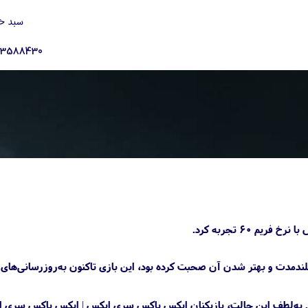
سبد خ
23588430
نی مستمر بازی در بلندمدت و بهتر شدن آن صحبت کرده بود، این بازی تاکنون به‌روزرسانی‌ها
است. به‌لطف این حالت، بازیکنان ایکس باکس سری ایکس | ایکس باکس سری 