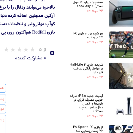
همه چیز درباره کنسول
دستی Xbox Ally X
بالاخره می‌توانند ردفال را با نرخ فریم ۶۰ تجربه کنند. دیگر ویژگی این آپدیت تیک‌دان‌های مخفیانه، اسپان جدید لانه‌های خون‌آشام‌ها و بهبود 
۲۲ مرداد ۰۴
کوآپ مولتی‌پلیر و تنظیمات دستر
بازی Redfall هم‌اکنون روی پی سی، ایکس باکس سری ایکس | ایکس باکس سری اس و همچنین سرویس گیم پس در دسترس قرار دارد.
هر آنچه درباره بازی FC
26 می‌دانیم
۲۲ مرداد ۰۴
۰
از ۵
۰ مشارکت کننده
شایعه: بازی Half-Life 3
در مراحل پایانی ساخت
قرار دارد
۲۲ مرداد ۰۴
آپدیت جدید PS5: صرفه
جویی مصرف انرژی در
بازی‌ها و اتصال
دوال‌سنس به چند
دستگاه
۲۲ مرداد ۰۴
★
از بازی EA Sports FC
26 رسما رونمایی شد