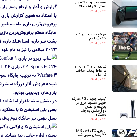
همه چیز درباره کنسول
گزارش و آمار و ارقام رسمی از م
دستی Xbox Ally X
۲۲ مرداد ۰۴
با استناد به همین گزارش بازی Starfield که در تاریخ ۶ سپتامبر (
جایگاه هفتم پرفروش‌ترین بازی سال ۲۰۲۳ میلادی تا به‌اینجا به نام استارفیلد
هر آنچه درباره بازی FC
26 می‌دانیم
۲۲ مرداد ۰۴
۲۰۲۳ میلادی را نیز به نام خود ثبت کرد. باتوجه به آمار و ارقام موجود، این بازی عملکرد خود را به ترتیب مدیون کاربران پلی استیشن 5، پی سی، ایکس باکس و نینتندو سوییچ است.
شایعه: بازی Half-Life 3
در مراحل پایانی ساخت
Warfare 3 به ترتیب جایگاه سوم تا دهم فهرست پرفروش‌ترین بازی‌های ماه امریکا را به خود اختصاص داده‌اند.
قرار دارد
۲۲ مرداد ۰۴
بازی‌های ویدیویی بودیم.
آپدیت جدید PS5: صرفه
جویی مصرف انرژی در
بازی‌ها و اتصال
دوال‌سنس به چند
دستگاه
نسل نهمی نیز جایگاه دوم پرفروش
۲۲ مرداد ۰۴
از بازی EA Sports FC
26 رسما رونمایی شد