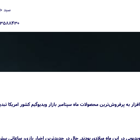
سبد خ
23588430
بازی Starfield در بخش نرم‌افزار و کنسول پلی استیشن 5 در بخش سخت‌افزار به پرفرو‌ش‌ترین محصولات ماه سپتامبر بازار ویدیوگیم کشور امریکا تب
ویدیویی در این ماه میلادی بودند. حال در جدیدترین اخبار بازی، ساعاتی پی