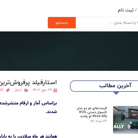
/
ثبت نام
ب کاربری من
جستجو
یر گذر واژه
رشات
ج از حساب کاربری
استارفیلد پرفروش‌ترین
آخرین مطالب
۲۹ مهر ۱۴۰۲
اخبار
eld
قیمت‌های هر دو مدل
شدند.
کنسول دستی ROG
Xbox Ally لو رفتند
۲۲ مرداد ۰۴
همانند هر ماه میلادی، با به پا