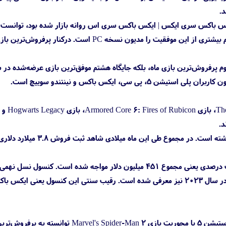
د.
ایکس باکس سری ایکس | ایکس باکس سری اس روانه بازار شده بود، توانست
پرفروش‌ترین بازی ماه سپتامبر را نیز به خود اختصاص دهد. البته باید توجه داشته باشید که تیم سازنده سهم بیشتری از این موفقیت را مدیون نسخه PC است.
چشمگیر خود، نه‌تنها رتبه دوم پرفروش‌ترین بازی ماه، بلکه جایگاه هشتم موفق‌ترین بازی عرضه‌شده در
نتیجه فروش آثار بزرگ منتشرشده طی ماه سپتامبر، رشد ۱۳ درصدی نسبت به بازه زمانی مشابه در سال گذشته است. در مجموع طی این ماه میلادی شاهد ثبت فروش ۳.۸ میلار
در بخش سخت‌افزار اما شاهد اتفاقی متفاوت هستیم. این بخش نسبت به بازه زمانی مشابه با کاهش هشت درصدی یعنی مجموع ۴۵۱ میلیون دلار مواجه شده است. 
یعنی پلی استیشن 5 با عملکرد خود درکنار کسب لقب پرفروش‌ترین کنسول ماه، به‌عنوان موفق‌ترین کنسول در سال ۲۰۲۳ نیز معرفی شده است. رقیب سنتی این کنسول ی
بخش لوازم جانبی نیز همانند نرم‌افزار رشد ۱۱ درصدی را تجربه کرد. نسخه محدود کنترلر دوال سنس پلی استیشن 5 با محوریت بازی Marvel's Spider-Man 2 توانسته به پر