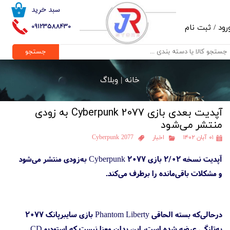
سبد خرید
۰
حساب کاربری من
09123588430
رود
/
ثبت نام
تغییر گذر واژه
جستجو
سفارشات
خانه |
وبلاگ
خروج از حساب کاربری
آپدیت بعدی بازی Cyberpunk 2077 به زودی
منتشر می‌شود
۰۱ آبان ۱۴۰۲
اخبار
Cyberpunk 2077
آپدیت نسخه ۲/۰۲ بازی Cyberpunk 2077 به‌زودی منتشر می‌شود
و مشکلات باقی‌مانده را برطرف می‌کند.
درحالی‌که بسته الحاقی Phantom Liberty بازی سایبرپانک ۲۰۷۷
به‌تازگی عرضه شده است، این بدان معنا نیست که استودیو CD